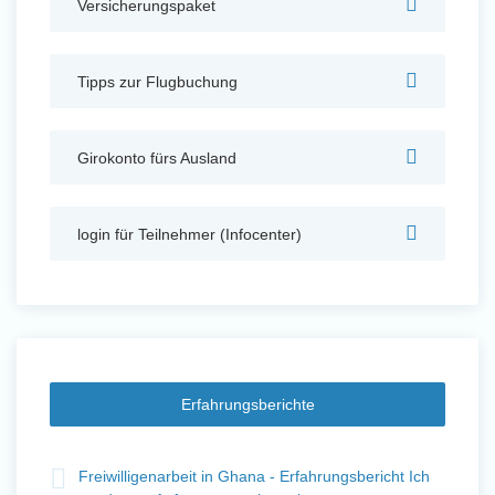
Versicherungspaket
Auslandserfahrung Sammeln
und Sozial Engagieren
Tipps zur Flugbuchung
Girokonto fürs Ausland
Initiativbewerbung
login für Teilnehmer (Infocenter)
Erfahrungsberichte
t
Freiwilligenarbeit in Ghana - Erfahrungsbericht Ich
Fre
Auslandserfahrung Sammeln