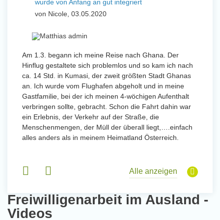
wurde von Anfang an gut integriert
Wo
und Sozial Engagieren
von Nicole, 03.05.2020
vo
Initiativbewerbung
 mit
Am 1.3. begann ich meine Reise nach Ghana. Der
Von Jan
Hinflug gestaltete sich problemlos und so kam ich nach
Uttarad
n ihr
ca. 14 Std. in Kumasi, der zweit größten Stadt Ghanas
Anfang
an. Ich wurde vom Flughafen abgeholt und in meine
wurde 
Gastfamilie, bei der ich meinen 4-wöchigen Aufenthalt
Freiwil
verbringen sollte, gebracht. Schon die Fahrt dahin war
meinem
ein Erlebnis, der Verkehr auf der Straße, die
Sobald 
eidern
Menschenmengen, der Müll der überall liegt,….einfach
Sorgen
 und
alles anders als in meinem Heimatland Österreich.
wurde. 
 Tanz,
in Basi
sche
Gruppen
derem
Alle anzeigen
Freiwilligenarbeit im Ausland -
Videos