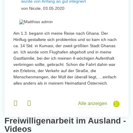
wurde von Anfang an gut integriert
Wo
und Sozial Engagieren
von Nicole, 03.05.2020
vo
Initiativbewerbung
 mit
Am 1.3. begann ich meine Reise nach Ghana. Der
Von Jan
Hinflug gestaltete sich problemlos und so kam ich nach
Uttarad
n ihr
ca. 14 Std. in Kumasi, der zweit größten Stadt Ghanas
Anfang
an. Ich wurde vom Flughafen abgeholt und in meine
wurde 
Gastfamilie, bei der ich meinen 4-wöchigen Aufenthalt
Freiwil
verbringen sollte, gebracht. Schon die Fahrt dahin war
meinem
ein Erlebnis, der Verkehr auf der Straße, die
Sobald 
eidern
Menschenmengen, der Müll der überall liegt,….einfach
Sorgen
 und
alles anders als in meinem Heimatland Österreich.
wurde. 
 Tanz,
in Basi
sche
Gruppen
derem
Alle anzeigen
Freiwilligenarbeit im Ausland -
Videos