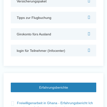
Versicherungspaket
Auslandserfahrung Sammeln
und Sozial Engagieren
Tipps zur Flugbuchung
Girokonto fürs Ausland
Initiativbewerbung
login für Teilnehmer (Infocenter)
Erfahrungsberichte
t
Freiwilligenarbeit in Ghana - Erfahrungsbericht Ich
Fre
Auslandserfahrung Sammeln