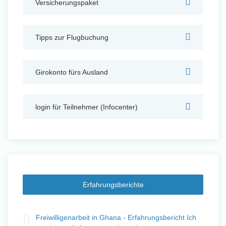
Versicherungspaket
Auslandserfahrung Sammeln
und Sozial Engagieren
Tipps zur Flugbuchung
Girokonto fürs Ausland
Initiativbewerbung
login für Teilnehmer (Infocenter)
Erfahrungsberichte
t
Freiwilligenarbeit in Ghana - Erfahrungsbericht Ich
Fre
Auslandserfahrung Sammeln