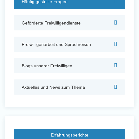
Häufig gestellte Fragen
Auslandserfahrung Sammeln
und Sozial Engagieren
Geförderte Freiwilligendienste
Freiwilligenarbeit und Sprachreisen
Initiativbewerbung
Blogs unserer Freiwilligen
Aktuelles und News zum Thema
Erfahrungsberichte
Auslandserfahrung Sammeln