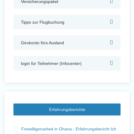
Versicherungspaket
Auslandserfahrung Sammeln
und Sozial Engagieren
Tipps zur Flugbuchung
Girokonto fürs Ausland
Initiativbewerbung
login für Teilnehmer (Infocenter)
Erfahrungsberichte
Freiwilligenarbeit in Ghana - Erfahrungsbericht Ich
Auslandserfahrung Sammeln