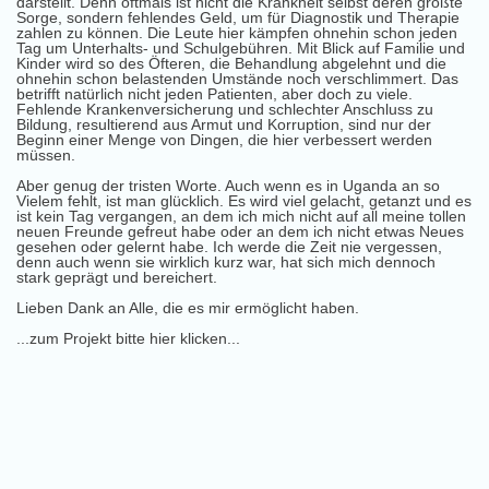
darstellt. Denn oftmals ist nicht die Krankheit selbst deren größte
Sorge, sondern fehlendes Geld, um für Diagnostik und Therapie
zahlen zu können. Die Leute hier kämpfen ohnehin schon jeden
Tag um Unterhalts- und Schulgebühren. Mit Blick auf Familie und
Kinder wird so des Öfteren, die Behandlung abgelehnt und die
ohnehin schon belastenden Umstände noch verschlimmert. Das
betrifft natürlich nicht jeden Patienten, aber doch zu viele.
Fehlende Krankenversicherung und schlechter Anschluss zu
Bildung, resultierend aus Armut und Korruption, sind nur der
Beginn einer Menge von Dingen, die hier verbessert werden
müssen.
Aber genug der tristen Worte. Auch wenn es in Uganda an so
Vielem fehlt, ist man glücklich. Es wird viel gelacht, getanzt und es
ist kein Tag vergangen, an dem ich mich nicht auf all meine tollen
neuen Freunde gefreut habe oder an dem ich nicht etwas Neues
gesehen oder gelernt habe. Ich werde die Zeit nie vergessen,
denn auch wenn sie wirklich kurz war, hat sich mich dennoch
stark geprägt und bereichert.
Lieben Dank an Alle, die es mir ermöglicht haben.
...zum Projekt bitte hier klicken...