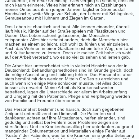
Gastfamilie, der erste Arbeitstag. Alles verging so schnell, dass ich
mich kaum erinnere. Vieles hier erinnert mich an Erzählungen
meiner Omas aus ihren jungen Jahren: täglicher Stromausfall,
Handwäsche, weite Wege zur Schule, der Lehrer mit Schlagstock,
Gemüseanbau mit Hühnern und Ziegen im Garten.
Das Leben ist chaotisch und bunt. Alle kennen einander, überall
läuft Musik, Kinder auf der Straße spielen mit Plastiktüten und
Dosen. Das Leben scheint gelassener, die Menschen
entspannter. Alles hier scheint anders, doch die Menschen hier
machen es einem so leicht, sich wohl zu fühlen und einzuleben.
Auch das Wohnen in einer Gastfamilie ist ein toller Weg, um Land
und Kultur kennen zu lernen. Doch die meiste Zeit habe ich wohl
auf der Arbeit verbracht, wo es so viel zu sehen und lernen gab.
Die Arbeit hier unterscheidet sich in vielerlei Hinsicht von der in
Deutschland: Behandlungsmethoden sind im Grunde gleich, doch
die nötige Ausstattung und -bildung fehlen. Das Personal ist aber
stets bemüht mit den wenigen Mitteln Großes zu erreichen und
auch wenn ich einige Male schlucken musste, lief Alles doch
besser als erwartet. Meine Arbeit als Krankenschwester
betreffend, lagen die Unterschiede vor allem im Arbeitsumfang
und Umgang mit den Patienten. Pflege und Verpflegung werden
von Familie und Freunde übernommen.
Das Personal ist bestimmt und harsch, doch zum gegebenen
Zeitpunkt unterstützend und liebevoll. Die Patienten sind
dankbarer, achten auf ihre Mitpatienten, helfen einander, sind
geduldig und selbst bei Fehlern oder Probleme zeigen sie
Verständnis. Und im Krankenhausalltag hier unterlaufen aufgrund
mangelnder Dokumentation und Materialien einige Fehler auf
"Kosten" der Patienten, was für die Kranken eine große Belastung