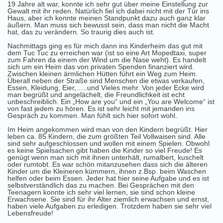
19 Jahre alt war, konnte ich sehr gut über meine Einstellung zur
Gewalt mit ihr reden. Natürlich fiel ich dabei nicht mit der Tür ins
Haus, aber ich konnte meinen Standpunkt dazu auch ganz klar
äußern. Man muss sich bewusst sein, dass man nicht die Macht
hat, das zu verändern. So traurig dies auch ist.
Nachmittags ging es für mich dann ins Kinderheim das gut mit
dem Tuc Tuc zu erreichen war (ist so eine Art Mopedtaxi, super
zum Fahren da einem der Wind um die Nase weht). Es handelt
sich um ein Heim das von privaten Spenden finanziert wird.
Zwischen kleinen ärmlichen Hütten führt ein Weg zum Heim.
Überall neben der Straße sind Menschen die etwas verkaufen,
Essen, Kleidung, Eier,…..und Vieles mehr. Von jeder Ecke wird
man begrüßt und angelächelt, die Freundlichkeit ist echt
unbeschreiblich. Ein „How are you“ und ein „You are Welcome“ ist
von fast jedem zu hören. Es ist sehr leicht mit jemanden ins
Gespräch zu kommen. Man fühlt sich hier sofort wohl.
Im Heim angekommen wird man von den Kindern begrüßt. Hier
leben ca. 85 Kindern, die zum größten Teil Vollwaisen sind. Alle
sind sehr aufgeschlossen und wollen mit einem Spielen. Obwohl
es keine Spielsachen gibt haben die Kinder so viel Freude! Es
genügt wenn man sich mit ihnen unterhält, rumalbert, kuschelt
oder rumtobt. Es war schön mitanzusehen dass sich die älteren
Kinder um die Kleineren kümmern, ihnen z.Bsp. beim Waschen
helfen oder beim Essen. Jeder hat hier seine Aufgabe und es ist
selbstverständlich das zu machen. Bei Gesprächen mit den
Teenagern konnte ich sehr viel lernen, sie sind schon kleine
Erwachsene. Sie sind für ihr Alter ziemlich erwachsen und ernst,
haben viele Aufgaben zu erledigen. Trotzdem haben sie sehr viel
Lebensfreude!