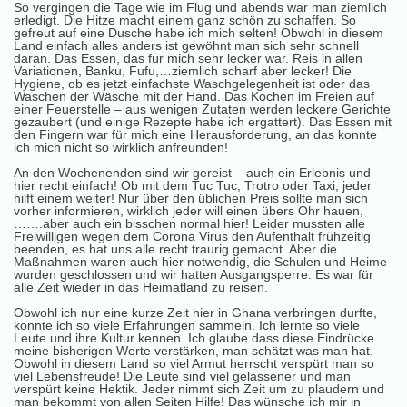
So vergingen die Tage wie im Flug und abends war man ziemlich
erledigt. Die Hitze macht einem ganz schön zu schaffen. So
gefreut auf eine Dusche habe ich mich selten! Obwohl in diesem
Land einfach alles anders ist gewöhnt man sich sehr schnell
daran. Das Essen, das für mich sehr lecker war. Reis in allen
Variationen, Banku, Fufu,…ziemlich scharf aber lecker! Die
Hygiene, ob es jetzt einfachste Waschgelegenheit ist oder das
Waschen der Wäsche mit der Hand. Das Kochen im Freien auf
einer Feuerstelle – aus wenigen Zutaten werden leckere Gerichte
gezaubert (und einige Rezepte habe ich ergattert). Das Essen mit
den Fingern war für mich eine Herausforderung, an das konnte
ich mich nicht so wirklich anfreunden!
An den Wochenenden sind wir gereist – auch ein Erlebnis und
hier recht einfach! Ob mit dem Tuc Tuc, Trotro oder Taxi, jeder
hilft einem weiter! Nur über den üblichen Preis sollte man sich
vorher informieren, wirklich jeder will einen übers Ohr hauen,
…….aber auch ein bisschen normal hier! Leider mussten alle
Freiwilligen wegen dem Corona Virus den Aufenthalt frühzeitig
beenden, es hat uns alle recht traurig gemacht. Aber die
Maßnahmen waren auch hier notwendig, die Schulen und Heime
wurden geschlossen und wir hatten Ausgangsperre. Es war für
alle Zeit wieder in das Heimatland zu reisen.
Obwohl ich nur eine kurze Zeit hier in Ghana verbringen durfte,
konnte ich so viele Erfahrungen sammeln. Ich lernte so viele
Leute und ihre Kultur kennen. Ich glaube dass diese Eindrücke
meine bisherigen Werte verstärken, man schätzt was man hat.
Obwohl in diesem Land so viel Armut herrscht verspürt man so
viel Lebensfreude! Die Leute sind viel gelassener und man
verspürt keine Hektik. Jeder nimmt sich Zeit um zu plaudern und
man bekommt von allen Seiten Hilfe! Das wünsche ich mir in