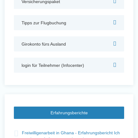
Versicherungspaket
Auslandserfahrung Sammeln
und Sozial Engagieren
Tipps zur Flugbuchung
Girokonto fürs Ausland
Initiativbewerbung
login für Teilnehmer (Infocenter)
Erfahrungsberichte
t
Freiwilligenarbeit in Ghana - Erfahrungsbericht Ich
Fre
Auslandserfahrung Sammeln