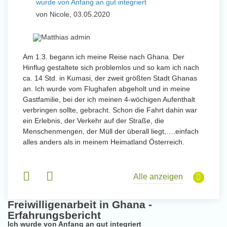
wurde von Anfang an gut integriert
Wo
und Sozial Engagieren
von Nicole, 03.05.2020
vo
Initiativbewerbung
 mit
Am 1.3. begann ich meine Reise nach Ghana. Der
Von Jan
Hinflug gestaltete sich problemlos und so kam ich nach
Uttarad
n ihr
ca. 14 Std. in Kumasi, der zweit größten Stadt Ghanas
Anfang
an. Ich wurde vom Flughafen abgeholt und in meine
wurde 
Gastfamilie, bei der ich meinen 4-wöchigen Aufenthalt
Freiwil
verbringen sollte, gebracht. Schon die Fahrt dahin war
meinem
ein Erlebnis, der Verkehr auf der Straße, die
Sobald 
eidern
Menschenmengen, der Müll der überall liegt,….einfach
Sorgen
 und
alles anders als in meinem Heimatland Österreich.
wurde. 
 Tanz,
in Basi
sche
Gruppen
derem
Alle anzeigen
Freiwilligenarbeit in Ghana -
Erfahrungsbericht
Ich wurde von Anfang an gut integriert