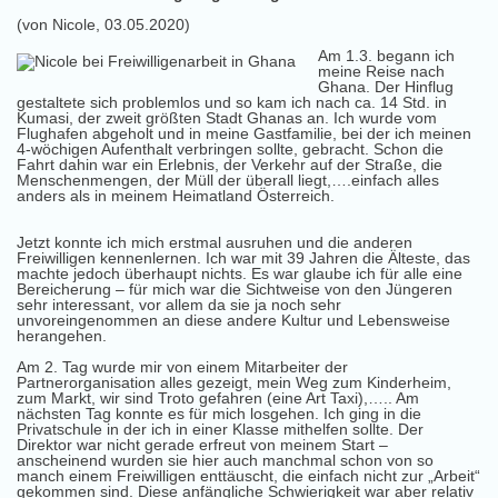
(von Nicole, 03.05.2020)
Am 1.3. begann ich
meine Reise nach
Ghana. Der Hinflug
gestaltete sich problemlos und so kam ich nach ca. 14 Std. in
Kumasi, der zweit größten Stadt Ghanas an. Ich wurde vom
Flughafen abgeholt und in meine Gastfamilie, bei der ich meinen
4-wöchigen Aufenthalt verbringen sollte, gebracht. Schon die
Fahrt dahin war ein Erlebnis, der Verkehr auf der Straße, die
Menschenmengen, der Müll der überall liegt,….einfach alles
anders als in meinem Heimatland Österreich.
Jetzt konnte ich mich erstmal ausruhen und die anderen
Freiwilligen kennenlernen. Ich war mit 39 Jahren die Älteste, das
machte jedoch überhaupt nichts. Es war glaube ich für alle eine
Bereicherung – für mich war die Sichtweise von den Jüngeren
sehr interessant, vor allem da sie ja noch sehr
unvoreingenommen an diese andere Kultur und Lebensweise
herangehen.
Am 2. Tag wurde mir von einem Mitarbeiter der
Partnerorganisation alles gezeigt, mein Weg zum Kinderheim,
zum Markt, wir sind Troto gefahren (eine Art Taxi),….. Am
nächsten Tag konnte es für mich losgehen. Ich ging in die
Privatschule in der ich in einer Klasse mithelfen sollte. Der
Direktor war nicht gerade erfreut von meinem Start –
anscheinend wurden sie hier auch manchmal schon von so
manch einem Freiwilligen enttäuscht, die einfach nicht zur „Arbeit“
gekommen sind. Diese anfängliche Schwierigkeit war aber relativ