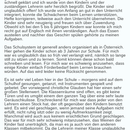
schnell geklärt und ich wurde von den Kindern und der
zuständigen Lehrerin sehr herzlich begrüßt. Die Kinder sind
unglaublich offen! Ich wurde von Anfang an gut in den Unterricht
integriert, konnte die Schwächeren beim Lernen unterstützen,
Hefte korrigieren, teilweise auch den Unterricht übernehmen. Die
Kinder sind sehr neugierig und freuen sich über Zuwendung.
Obwohl ich bei den 5 bis 6 jährigen Kindern war konnte ich mich
recht gut auf Englisch mit ihnen verständigen. Auch das Essen
austeilen und nachher das Geschirr spülen gehörte zu meinen
Aufgaben.
Das Schulsystem ist generell anders organisiert als in Österreich.
Hier gehen die Kinder schon ab 3 Jahren zur Schule. Für mich
war es unglaublich das so früh viel verlangt wird, nämlich so lange
still zu sitzen und zu lernen. Somit können diese schon bald
schreiben und lesen. Für mich war es schwierig anzusehen, dass
einige Kinder einfach Förderbedarf beim Lernen brauchen
würden. Auf das wird leider keine Rücksicht genommen.
Es ist sehr viel Leben hier in der Schule – morgens wird auf dem
Schulhof gesungen, getanzt, mit Instrumenten gespielt und
gebetet. Der vorwiegend christliche Glauben hat hier einen sehr
großen Stellenwert. Die Klassenräume sind offen, es gibt keine
Türen und es umgibt einem den ganzen Tag über eine sehr laute
Geräuschkulisse. Erschreckend für mich war dass jeder von den
Lehrern einen Stock hat, der oft gegenüber den Kindern benutzt
wird. Es wird viel geschlagen, wenn jemand seine Aufgaben nicht
erfüllt, nicht ruhig sitzt oder zu wenig Aufmerksamkeit zeigt.
Manchmal wird auch aus keinem ersichtlichen Grund geschlagen.
Das war für mich sehr schwierig mitanzusehen, das Weinen der
Kinder fast unerträglich, da man es ja auch von den anderen
Klassen mitbekommt. Da die Lehrerin meiner Klasse unglaubliche