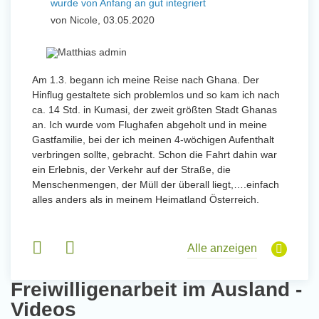
wurde von Anfang an gut integriert
Wo
und Sozial Engagieren
von Nicole, 03.05.2020
vo
Initiativbewerbung
 mit
Am 1.3. begann ich meine Reise nach Ghana. Der
Von Jan
Hinflug gestaltete sich problemlos und so kam ich nach
Uttarad
n ihr
ca. 14 Std. in Kumasi, der zweit größten Stadt Ghanas
Anfang
an. Ich wurde vom Flughafen abgeholt und in meine
wurde 
Gastfamilie, bei der ich meinen 4-wöchigen Aufenthalt
Freiwil
verbringen sollte, gebracht. Schon die Fahrt dahin war
meinem
ein Erlebnis, der Verkehr auf der Straße, die
Sobald 
eidern
Menschenmengen, der Müll der überall liegt,….einfach
Sorgen
 und
alles anders als in meinem Heimatland Österreich.
wurde. 
 Tanz,
in Basi
sche
Gruppen
derem
Alle anzeigen
Freiwilligenarbeit im Ausland -
Videos