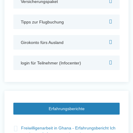
Versicherungspaket
Auslandserfahrung Sammeln
und Sozial Engagieren
Tipps zur Flugbuchung
Girokonto fürs Ausland
Initiativbewerbung
login für Teilnehmer (Infocenter)
Erfahrungsberichte
t
Freiwilligenarbeit in Ghana - Erfahrungsbericht Ich
Fre
Auslandserfahrung Sammeln