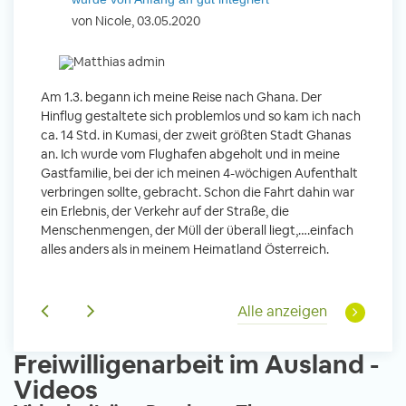
von Nicole, 03.05.2020
und Sozial Engagieren
v
Initiativbewerbung
 mit
Am 1.3. begann ich meine Reise nach Ghana. Der
Von Jan
Hinflug gestaltete sich problemlos und so kam ich nach
Uttara
n ihr
ca. 14 Std. in Kumasi, der zweit größten Stadt Ghanas
Anfang
m
an. Ich wurde vom Flughafen abgeholt und in meine
wurde 
Gastfamilie, bei der ich meinen 4-wöchigen Aufenthalt
Freiwil
verbringen sollte, gebracht. Schon die Fahrt dahin war
meinem
ein Erlebnis, der Verkehr auf der Straße, die
Sobald 
leidern
Menschenmengen, der Müll der überall liegt,….einfach
Sorgen
 und
alles anders als in meinem Heimatland Österreich.
wurde. 
Tanz,
in Basi
sche
Gruppen
derem
Alle anzeigen
Freiwilligenarbeit im Ausland -
Videos