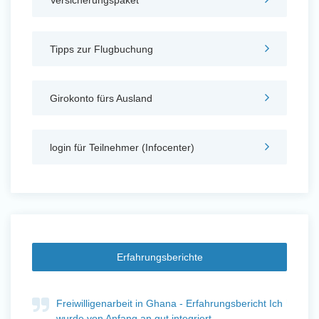
Auslandserfahrung Sammeln
Tipps zur Flugbuchung
und Sozial Engagieren
Girokonto fürs Ausland
Initiativbewerbung
login für Teilnehmer (Infocenter)
Erfahrungsberichte
ht
Freiwilligenarbeit in Ghana - Erfahrungsbericht Ich
F
Auslandserfahrung Sammeln
wurde von Anfang an gut integriert
W