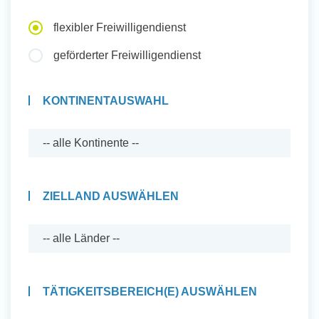
Auslandserfahrung Sammeln
flexibler Freiwilligendienst
und Sozial Engagieren
geförderter Freiwilligendienst
KONTINENTAUSWAHL
Initiativbewerbung
ZIELLAND AUSWÄHLEN
TÄTIGKEITSBEREICH(E) AUSWÄHLEN
Auslandserfahrung Sammeln