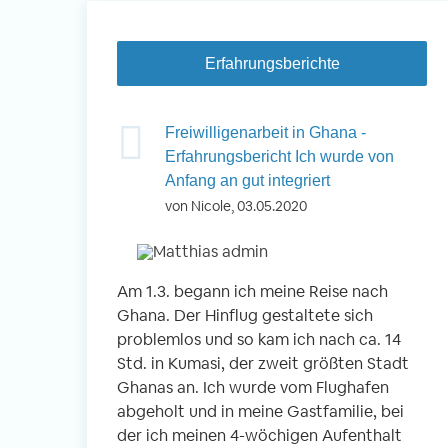
Erfahrungsberichte
 Nepal -
Freiwilligenarbeit in Ghana -
inder betreuen
Erfahrungsbericht Ich wurde von
Anfang an gut integriert
von Nicole, 03.05.2020
okhara, Nepal
 Kindern
Am 1.3. begann ich meine Reise nach
Vo
n
Ghana. Der Hinflug gestaltete sich
ei
r Schule
problemlos und so kam ich nach ca. 14
En
g- und
Std. in Kumasi, der zweit größten Stadt
An
 gemeinsam
Ghanas an. Ich wurde vom Flughafen
wi
abgeholt und in meine Gastfamilie, bei
Be
der ich meinen 4-wöchigen Aufenthalt
Fr
r Reise war der