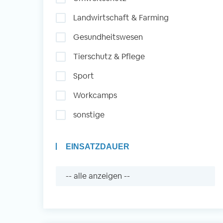
Landwirtschaft & Farming
Auslandserfahrung
Gesundheitswesen
Sammeln und Sozia
Tierschutz & Pflege
Engagieren
Sport
Workcamps
Initiativbewerbung
sonstige
EINSATZDAUER