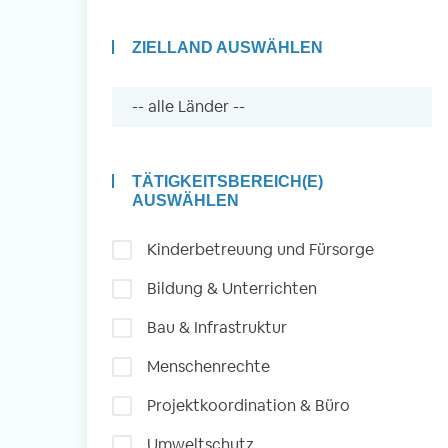
ZIELLAND AUSWÄHLEN
Auslandserfahrung
Sammeln und Sozia
Engagieren
TÄTIGKEITSBEREICH(E)
AUSWÄHLEN
Kinderbetreuung und Fürsorge
Initiativbewerbung
Bildung & Unterrichten
Bau & Infrastruktur
Menschenrechte
Projektkoordination & Büro
Umweltschutz