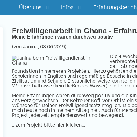
Über uns
Infos
Erfahrungsberich
Freiwilligenarbeit in Ghana - Erfah
Meine Erfahrungen waren durchweg positiv
m
(von Janina, 03.06.2019)
Die 4 Woche
verbrachte 
ca. 1 Stunde
Foundation in mehreren Projekten. Hierzu gehörten die
Schülerinnen in Englisch und regelmäßige Besuche in 
Zivilisation und Schulen. Erstaunlicherweise konnte ich
Wohnverhältnisse (kein fließendes Wasser) einstellen u
Meine Erfahrungen waren durchweg positiv und die Kind
ans Herz gewachsen. Der Betreuer Kofi vor Ort ist ein
Wünsche für Deinen Freiwilligeneinsatz möglich. Die po
mich heute noch in meinem Alltag hier. Auch für Mensche
Projekt jederzeit empfehlenswert und bewegend.
...zum Projekt bitte hier klicken...