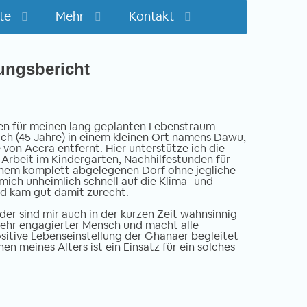
te
Mehr
Kontakt
rungsbericht
n für meinen lang geplanten Lebenstraum
ich (45 Jahre) in einem kleinen Ort namens Dawu,
 von Accra entfernt. Hier unterstütze ich die
 Arbeit im Kindergarten, Nachhilfestunden für
einem komplett abgelegenen Dorf ohne jegliche
 mich unheimlich schnell auf die Klima- und
nd kam gut damit zurecht.
er sind mir auch in der kurzen Zeit wahnsinnig
 sehr engagierter Mensch und macht alle
sitive Lebenseinstellung der Ghanaer begleitet
n meines Alters ist ein Einsatz für ein solches