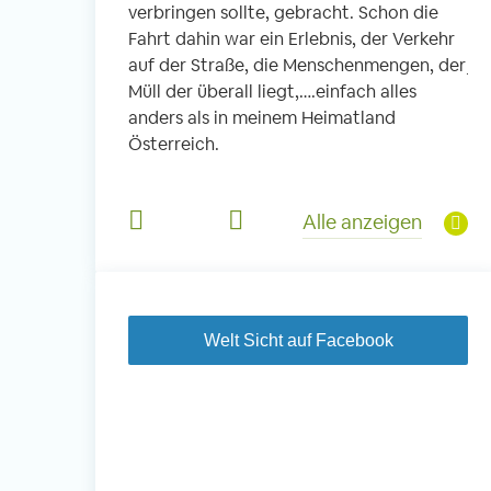
verbringen sollte, gebracht. Schon die
fi
 Schule. In
Fahrt dahin war ein Erlebnis, der Verkehr
ic
die Kleinen, es
auf der Straße, die Menschenmengen, der
je
 und Kinder aus
Müll der überall liegt,….einfach alles
So
Viel Musik,
anders als in meinem Heimatland
he
s Mittagessen
Österreich.
un
e haben diesen
Jä
derem für mich
di
Alle anzeigen
je
Welt Sicht auf Facebook