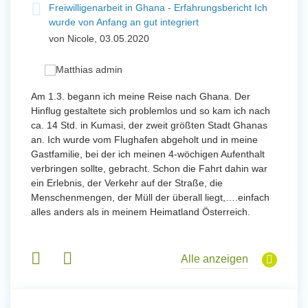
t
Freiwilligenarbeit in Ghana - Erfahrungsbericht Ich
Fre
wurde von Anfang an gut integriert
Wo
von Nicole, 03.05.2020
vo
 mit
Am 1.3. begann ich meine Reise nach Ghana. Der
Von Jan
Hinflug gestaltete sich problemlos und so kam ich nach
Uttarad
n ihr
ca. 14 Std. in Kumasi, der zweit größten Stadt Ghanas
Anfang
an. Ich wurde vom Flughafen abgeholt und in meine
wurde 
Gastfamilie, bei der ich meinen 4-wöchigen Aufenthalt
Freiwil
verbringen sollte, gebracht. Schon die Fahrt dahin war
meinem
ein Erlebnis, der Verkehr auf der Straße, die
Sobald 
eidern
Menschenmengen, der Müll der überall liegt,….einfach
Sorgen
 und
alles anders als in meinem Heimatland Österreich.
wurde. 
 Tanz,
in Basi
sche
Gruppen
derem
Alle anzeigen