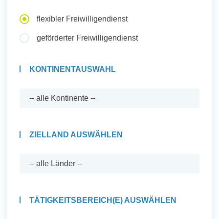
Auslandserfahrung Sammeln
flexibler Freiwilligendienst
und Sozial Engagieren
geförderter Freiwilligendienst
KONTINENTAUSWAHL
Initiativbewerbung
ZIELLAND AUSWÄHLEN
TÄTIGKEITSBEREICH(E) AUSWÄHLEN
Auslandserfahrung Sammeln