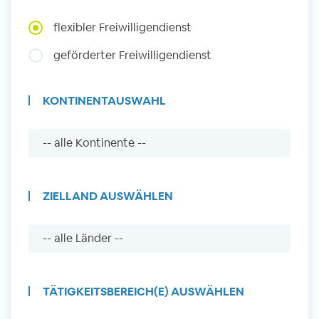
Auslandserfahrung Sammeln
flexibler Freiwilligendienst
und Sozial Engagieren
geförderter Freiwilligendienst
KONTINENTAUSWAHL
Initiativbewerbung
ZIELLAND AUSWÄHLEN
TÄTIGKEITSBEREICH(E) AUSWÄHLEN
Auslandserfahrung Sammeln