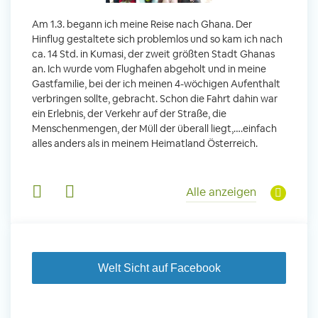
m
Von Jan
Am 1.3. begann ich meine Reise nach Ghana. Der
Uttara
Hinflug gestaltete sich problemlos und so kam ich nach
Anfang
ca. 14 Std. in Kumasi, der zweit größten Stadt Ghanas
leidern
wurde 
an. Ich wurde vom Flughafen abgeholt und in meine
 und
Freiwil
Gastfamilie, bei der ich meinen 4-wöchigen Aufenthalt
Tanz,
meinem
verbringen sollte, gebracht. Schon die Fahrt dahin war
sche
Sobald 
ein Erlebnis, der Verkehr auf der Straße, die
derem
Sorgen
Menschenmengen, der Müll der überall liegt,….einfach
wurde. 
alles anders als in meinem Heimatland Österreich.
in Basi
Gruppen
Alle anzeigen
Welt Sicht auf Facebook