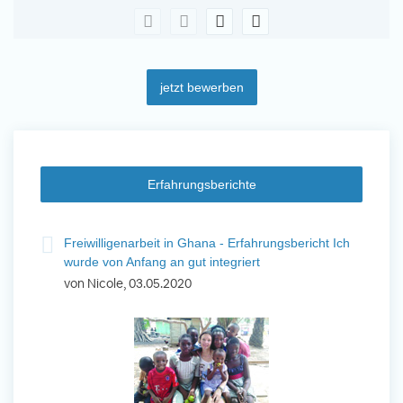
jetzt bewerben
Erfahrungsberichte
t
Freiwilligenarbeit in Ghana - Erfahrungsbericht Ich
Fre
wurde von Anfang an gut integriert
Wo
von Nicole, 03.05.2020
vo
 mit
n ihr