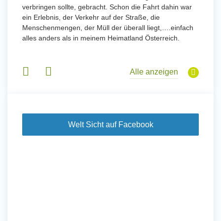
verbringen sollte, gebracht. Schon die Fahrt dahin war
meinem
ein Erlebnis, der Verkehr auf der Straße, die
Sobald 
eidern
Menschenmengen, der Müll der überall liegt,….einfach
Sorgen
 und
alles anders als in meinem Heimatland Österreich.
wurde. 
 Tanz,
in Basi
sche
Gruppen
derem
Alle anzeigen
Welt Sicht auf Facebook