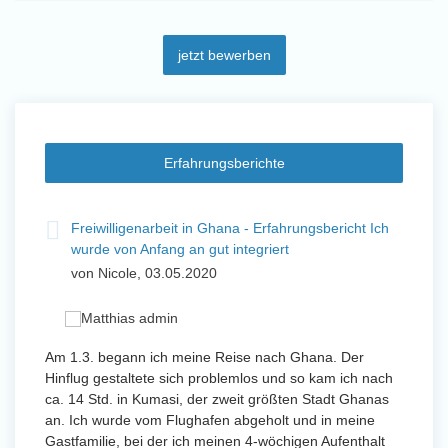
jetzt bewerben
Erfahrungsberichte
t
Freiwilligenarbeit in Ghana - Erfahrungsbericht Ich
Fre
wurde von Anfang an gut integriert
Wo
von Nicole, 03.05.2020
vo
 mit
Am 1.3. begann ich meine Reise nach Ghana. Der
Von Jan
Hinflug gestaltete sich problemlos und so kam ich nach
Uttarad
n ihr
ca. 14 Std. in Kumasi, der zweit größten Stadt Ghanas
Anfang
an. Ich wurde vom Flughafen abgeholt und in meine
wurde 
Gastfamilie, bei der ich meinen 4-wöchigen Aufenthalt
Freiwil