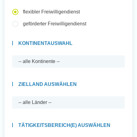
Auslandserfahrung Sammeln
flexibler Freiwilligendienst
und Sozial Engagieren
geförderter Freiwilligendienst
KONTINENTAUSWAHL
Initiativbewerbung
ZIELLAND AUSWÄHLEN
TÄTIGKEITSBEREICH(E) AUSWÄHLEN
Auslandserfahrung Sammeln