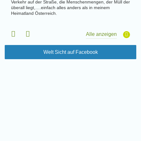
Verkehr auf der Straße, die Menschenmengen, der Müll der
der S
en,
überall liegt,….einfach alles anders als in meinem
offen
assen
Heimatland Österreich.
allem
die K
 Tag
Freiwi
Alle anzeigen
Welt Sicht auf Facebook