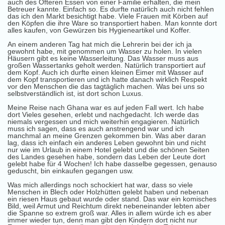
auch des Öfteren Essen von einer Familie erhalten, die mein
Betreuer kannte. Einfach so. Es durfte natürlich auch nicht fehlen
das ich den Markt besichtigt habe. Viele Frauen mit Körben auf
den Köpfen die ihre Ware so transportiert haben. Man konnte dort
alles kaufen, von Gewürzen bis Hygieneartikel und Koffer.
An einem anderen Tag hat mich die Lehrerin bei der ich ja
gewohnt habe, mit genommen um Wasser zu holen. In vielen
Häusern gibt es keine Wasserleitung. Das Wasser muss aus
großen Wassertanks geholt werden. Natürlich transportiert auf
dem Kopf. Auch ich durfte einen kleinen Eimer mit Wasser auf
dem Kopf transportieren und ich hatte danach wirklich Respekt
vor den Menschen die das tagtäglich machen. Was bei uns so
selbstverständlich ist, ist dort schon Luxus.
Meine Reise nach Ghana war es auf jeden Fall wert. Ich habe
dort Vieles gesehen, erlebt und nachgedacht. Ich werde das
niemals vergessen und mich weiterhin engagieren. Natürlich
muss ich sagen, dass es auch anstrengend war und ich
manchmal an meine Grenzen gekommen bin. Was aber daran
lag, dass ich einfach ein anderes Leben gewohnt bin und nicht
nur wie im Urlaub in einem Hotel gelebt und die schönen Seiten
des Landes gesehen habe, sondern das Leben der Leute dort
gelebt habe für 4 Wochen! Ich habe dasselbe gegessen, genauso
geduscht, bin einkaufen gegangen usw.
Was mich allerdings noch schockiert hat war, dass so viele
Menschen in Blech oder Holzhütten gelebt haben und nebenan
ein riesen Haus gebaut wurde oder stand. Das war ein komisches
Bild, weil Armut und Reichtum direkt nebeneinander lebten aber
die Spanne so extrem groß war. Alles in allem würde ich es aber
immer wieder tun, denn man gibt den Kindern dort nicht nur