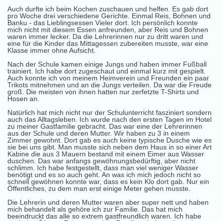
Auch durfte ich beim Kochen zuschauen und helfen. Es gab dort
pro Woche drei verschiedene Gerichte. Einmal Reis, Bohnen und
Banku - das Lieblingsessen Vieler dort. Ich persönlich konnte
mich nicht mit diesem Essen anfreunden, aber Reis und Bohnen
waren immer lecker. Da die Lehrerinnen nur zu dritt waren und
eine für die Kinder das Mittagessen zubereiten musste, war eine
Klasse immer ohne Aufsicht.
Nach der Schule kamen einige Jungs und haben immer Fußball
trainiert. Ich habe dort zugeschaut und einmal kurz mit gespielt.
Auch konnte ich von meinem Heimverein und Freunden ein paar
Trikots mitnehmen und an die Jungs verteilen. Da war die Freude
groß. Die meisten von ihnen hatten nur zerfetzte T-Shirts und
Hosen an.
Natürlich hat mich nicht nur der Schulunterricht fasziniert sondern
auch das Alltagsleben. Ich wurde nach den ersten Tagen im Hotel
zu meiner Gastfamilie gebracht. Das war eine der Lehrerinnen
aus der Schule und deren Mutter. Wir haben zu 3 in einem
Zimmer gewohnt. Dort gab es auch keine typische Dusche wie es
sie bei uns gibt. Man musste sich neben dem Haus in so einer Art
Kabine die aus 3 Mauern bestand mit einem Eimer aus Wasser
duschen. Das war anfangs gewöhnungsbedürftig, aber nicht
schlimm. Ich habe festgestellt, dass man viel weniger Wasser
benötigt und es so auch geht. An was ich mich jedoch nicht so
schnell gewöhnen konnte war, dass es kein Klo dort gab. Nur ein
Öffentliches, zu dem man erst einige Meter gehen musste.
Die Lehrerin und deren Mutter waren aber super nett und haben
mich behandelt als gehöre ich zur Familie. Das hat mich
beeindruckt das alle so extrem gastfreundlich waren. Ich habe