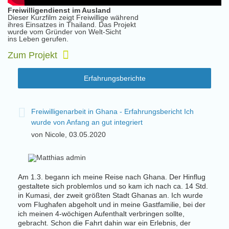
Freiwilligendienst im Ausland
Dieser Kurzfilm zeigt Freiwillige während
ihres Einsatzes in Thailand. Das Projekt
wurde vom Gründer von Welt-Sicht
ins Leben gerufen.
Zum Projekt
Erfahrungsberichte
der
Freiwilligenarbeit in Ghana - Erfahrungsbericht Ich
F
wurde von Anfang an gut integriert
W
von Nicole, 03.05.2020
v
Am 1.3. begann ich meine Reise nach Ghana. Der Hinflug
Von J
gestaltete sich problemlos und so kam ich nach ca. 14 Std.
Uttar
r
in Kumasi, der zweit größten Stadt Ghanas an. Ich wurde
an fü
elt
vom Flughafen abgeholt und in meine Gastfamilie, bei der
vom B
ich meinen 4-wöchigen Aufenthalt verbringen sollte,
gehol
gebracht. Schon die Fahrt dahin war ein Erlebnis, der
Schul
ewerb