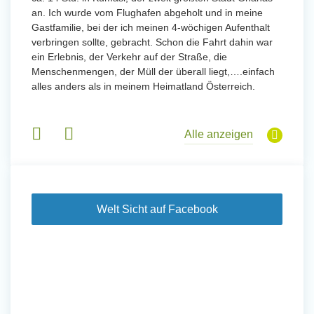
an. Ich wurde vom Flughafen abgeholt und in meine
wurde 
Gastfamilie, bei der ich meinen 4-wöchigen Aufenthalt
Freiwil
verbringen sollte, gebracht. Schon die Fahrt dahin war
meinem
ein Erlebnis, der Verkehr auf der Straße, die
Sobald 
eidern
Menschenmengen, der Müll der überall liegt,….einfach
Sorgen
 und
alles anders als in meinem Heimatland Österreich.
wurde. 
 Tanz,
in Basi
sche
Gruppen
derem
Alle anzeigen
Welt Sicht auf Facebook