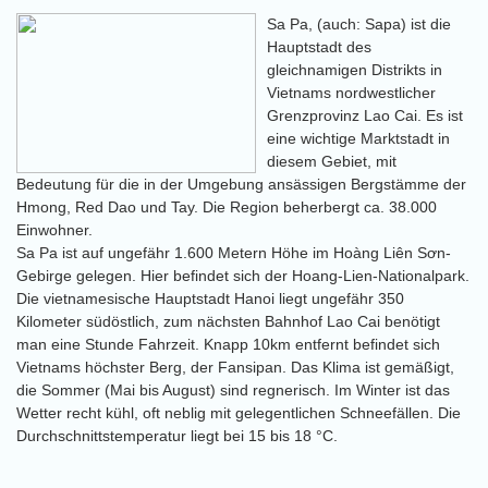
Sa Pa, (auch: Sapa) ist die
Hauptstadt des
gleichnamigen Distrikts in
Vietnams nordwestlicher
Grenzprovinz Lao Cai. Es ist
eine wichtige Marktstadt in
diesem Gebiet, mit
Bedeutung für die in der Umgebung ansässigen Bergstämme der
Hmong, Red Dao und Tay. Die Region beherbergt ca. 38.000
Einwohner.
Sa Pa ist auf ungefähr 1.600 Metern Höhe im Hoàng Liên Sơn-
Gebirge gelegen. Hier befindet sich der Hoang-Lien-Nationalpark.
Die vietnamesische Hauptstadt Hanoi liegt ungefähr 350
Kilometer südöstlich, zum nächsten Bahnhof Lao Cai benötigt
man eine Stunde Fahrzeit. Knapp 10km entfernt befindet sich
Vietnams höchster Berg, der Fansipan. Das Klima ist gemäßigt,
die Sommer (Mai bis August) sind regnerisch. Im Winter ist das
Wetter recht kühl, oft neblig mit gelegentlichen Schneefällen. Die
Durchschnittstemperatur liegt bei 15 bis 18 °C.