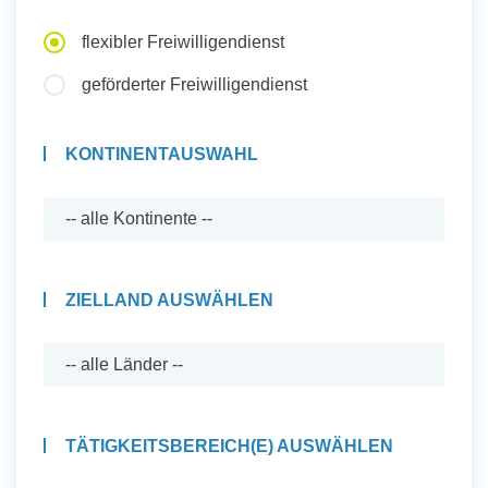
Auslandserfahrung Sammeln
flexibler Freiwilligendienst
und Sozial Engagieren
geförderter Freiwilligendienst
KONTINENTAUSWAHL
Initiativbewerbung
ZIELLAND AUSWÄHLEN
TÄTIGKEITSBEREICH(E) AUSWÄHLEN
Auslandserfahrung Sammeln