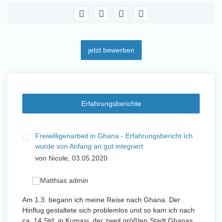
jetzt bewerben
Erfahrungsberichte
t
Freiwilligenarbeit in Ghana - Erfahrungsbericht Ich
Fre
wurde von Anfang an gut integriert
Wo
von Nicole, 03.05.2020
vo
 mit
Am 1.3. begann ich meine Reise nach Ghana. Der
Von Jan
Hinflug gestaltete sich problemlos und so kam ich nach
Uttarad
n ihr
ca. 14 Std. in Kumasi, der zweit größten Stadt Ghanas
Anfang