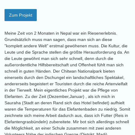
Zum Projekt
Meine Zeit von 2 Monaten in Nepal war ein Riesenerlebnis.
Grundsätzlich muss man sagen, dass man sich an diese
"komplett andere Welt" erstmal gewöhenen muss. Die Kultur, die
Leute und die Sprache stellen die größte Herausforderung da. An
die Leute gewöhnt man sich sehr schnell, denn durch die
außerordentliche Hilfsbereitschaft und Offenheit fühlt man sich
schnell in guten Händen. Der Chitwan Nationalpark bieten
einerseits durch den Dschungel ein landschaftliches Spektakel,
andererseits begeistert er Touristen durch die reiche Artenvielfalt
in der Tierwelt. Mein eigentliches Projekt war die Pflege von
Elefanten. Zu der Zeit (Dezember,Januar) , als ich mich in
Sauraha (Stadt an deren Rand sich das Hotel befindet) aufhielt
waren die Temperaturen für das Elefantenbaden zu niedrig. Somit
zeichnete sich meine Arbeit dadurch aus, dass ich Futter (Reis in
Elefantengrasbündeln) zubereitete. Mir bot sich allerdings schnell
die Möglichkeit, an einer Schule zusammen mit zwei anderen
Volunteers Nähe der indischen Grenze (Distrikt: Madi)