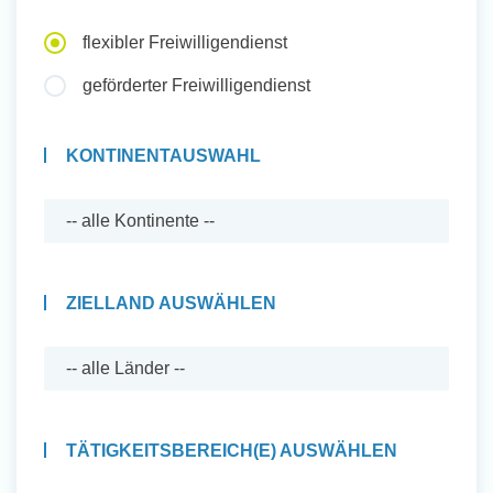
Auslandserfahrung Sammeln
flexibler Freiwilligendienst
und Sozial Engagieren
geförderter Freiwilligendienst
KONTINENTAUSWAHL
Initiativbewerbung
ZIELLAND AUSWÄHLEN
TÄTIGKEITSBEREICH(E) AUSWÄHLEN
Auslandserfahrung Sammeln