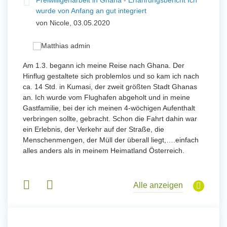
t
Freiwilligenarbeit in Ghana - Erfahrungsbericht Ich
Fre
wurde von Anfang an gut integriert
Wo
von Nicole, 03.05.2020
vo
 mit
Am 1.3. begann ich meine Reise nach Ghana. Der
Von Jan
Hinflug gestaltete sich problemlos und so kam ich nach
Uttarad
n ihr
ca. 14 Std. in Kumasi, der zweit größten Stadt Ghanas
Anfang
an. Ich wurde vom Flughafen abgeholt und in meine
wurde 
Gastfamilie, bei der ich meinen 4-wöchigen Aufenthalt
Freiwil
verbringen sollte, gebracht. Schon die Fahrt dahin war
meinem
ein Erlebnis, der Verkehr auf der Straße, die
Sobald 
eidern
Menschenmengen, der Müll der überall liegt,….einfach
Sorgen
 und
alles anders als in meinem Heimatland Österreich.
wurde. 
 Tanz,
in Basi
sche
Gruppen
derem
Alle anzeigen