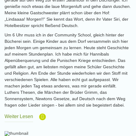
gerade auf den Weg zur ersten Safaritour in den Dschungel. Ich
genieße noch etwas die laue Morgenluft und gehe dann duschen.
Meine kleine Gastschwester plärrt schon über den Hof:
„Lindaaaa! Morgen!!“ Sie kennt das Wort, denn ihr Vater Siri, der
Hotelbesitzer spricht fließend Deutsch.
Um 6 Uhr muss ich in der Community School, gleich hinter der
Bücherei sein. Einige Kinder aus dem Dorf versammeln sich hier
jeden Morgen um gemeinsam zu lernen. Heute steht Geschichte
auf meinem Stundenplan. Ich habe mich für Hannibals
Alpenüberquerung und die Punischen Kriege entschieden. Das
gefällt allen gut, am liebsten mögen meine Schüler Geschichte
und Religion. Am Ende der Stunde wiederholen wir den Stoff mit
verschiedenen Spielen. Alle haben echt gut aufgepasst. Wir
machen jeden Tag etwas anderes, was mir gerade einfällt.
Luthers Thesen, die Märchen der Brüder Grimm, das
Sonnensystem, Newtons Gesetze, auf Deutsch nach dem Weg
fragen oder Lieder singen - bei allem sind sie begeistert dabei.
Weiter Lesen