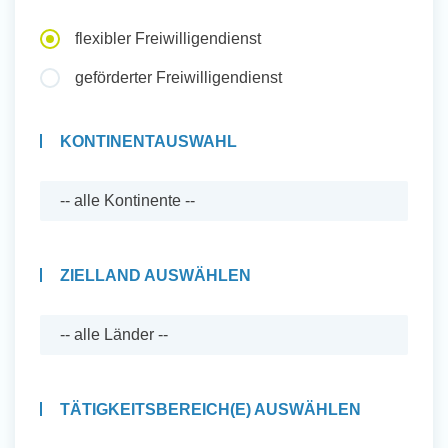
Auslandserfahrung Sammeln
flexibler Freiwilligendienst
und Sozial Engagieren
geförderter Freiwilligendienst
KONTINENTAUSWAHL
Initiativbewerbung
ZIELLAND AUSWÄHLEN
TÄTIGKEITSBEREICH(E) AUSWÄHLEN
Auslandserfahrung Sammeln