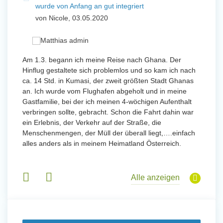
wurde von Anfang an gut integriert
Wo
von Nicole, 03.05.2020
vo
 mit
Am 1.3. begann ich meine Reise nach Ghana. Der
Von Jan
Hinflug gestaltete sich problemlos und so kam ich nach
Uttarad
n ihr
ca. 14 Std. in Kumasi, der zweit größten Stadt Ghanas
Anfang
an. Ich wurde vom Flughafen abgeholt und in meine
wurde 
Gastfamilie, bei der ich meinen 4-wöchigen Aufenthalt
Freiwil
verbringen sollte, gebracht. Schon die Fahrt dahin war
meinem
ein Erlebnis, der Verkehr auf der Straße, die
Sobald 
eidern
Menschenmengen, der Müll der überall liegt,….einfach
Sorgen
 und
alles anders als in meinem Heimatland Österreich.
wurde. 
 Tanz,
in Basi
sche
Gruppen
derem
Alle anzeigen