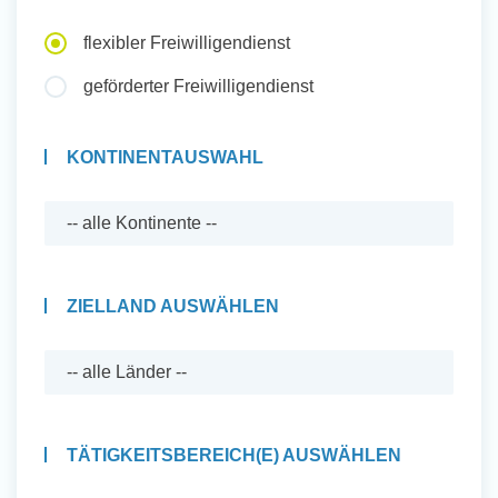
Auslandserfahrung Sammeln
flexibler Freiwilligendienst
und Sozial Engagieren
geförderter Freiwilligendienst
KONTINENTAUSWAHL
Initiativbewerbung
ZIELLAND AUSWÄHLEN
TÄTIGKEITSBEREICH(E) AUSWÄHLEN
Auslandserfahrung Sammeln