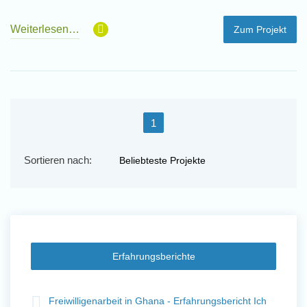
Weiterlesen…
Zum Projekt
1
Sortieren nach:
Erfahrungsberichte
t
Freiwilligenarbeit in Ghana - Erfahrungsbericht Ich
Fre