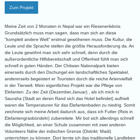
Zum Projekt
Meine Zeit von 2 Monaten in Nepal war ein Riesenerlebnis.
Grundsätzlich muss man sagen, dass man sich an diese
"komplett andere Welt" erstmal gewöhenen muss. Die Kultur, die
Leute und die Sprache stellen die größte Herausforderung da. An
die Leute gewöhnt man sich sehr schnell, denn durch die
außerordentliche Hilfsbereitschaft und Offenheit fühlt man sich
schnell in guten Händen. Der Chitwan Nationalpark bieten
einerseits durch den Dschungel ein landschaftliches Spektakel,
andererseits begeistert er Touristen durch die reiche Artenvielfalt
in der Tierwelt. Mein eigentliches Projekt war die Pflege von
Elefanten. Zu der Zeit (Dezember,Januar) , als ich mich in
Sauraha (Stadt an deren Rand sich das Hotel befindet) aufhielt
waren die Temperaturen für das Elefantenbaden zu niedrig. Somit
zeichnete sich meine Arbeit dadurch aus, dass ich Futter (Reis in
Elefantengrasbündeln) zubereitete. Mir bot sich allerdings schnell
die Möglichkeit, an einer Schule zusammen mit zwei anderen
Volunteers Nähe der indischen Grenze (Distrikt: Madi)
unterrichten zu können. Dort lernte ich das traditionelle Landleben