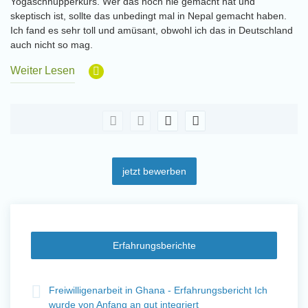
Yogaschnupperkurs. Wer das noch nie gemacht hat und
skeptisch ist, sollte das unbedingt mal in Nepal gemacht haben.
Ich fand es sehr toll und amüsant, obwohl ich das in Deutschland
auch nicht so mag.
Weiter Lesen
jetzt bewerben
Erfahrungsberichte
t
Freiwilligenarbeit in Ghana - Erfahrungsbericht Ich
Fre
wurde von Anfang an gut integriert
Wo