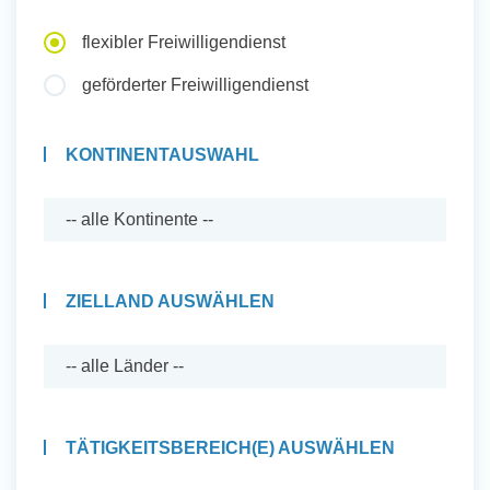
Auslandserfahrung Sammeln
flexibler Freiwilligendienst
und Sozial Engagieren
geförderter Freiwilligendienst
KONTINENTAUSWAHL
Initiativbewerbung
ZIELLAND AUSWÄHLEN
TÄTIGKEITSBEREICH(E) AUSWÄHLEN
Auslandserfahrung Sammeln