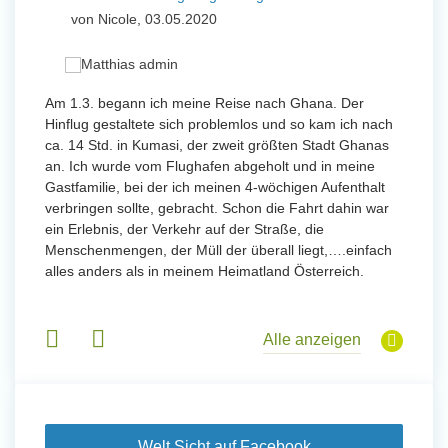
von Nicole, 03.05.2020
vo
 mit
Am 1.3. begann ich meine Reise nach Ghana. Der
Von Jan
Hinflug gestaltete sich problemlos und so kam ich nach
Uttarad
n ihr
ca. 14 Std. in Kumasi, der zweit größten Stadt Ghanas
Anfang
an. Ich wurde vom Flughafen abgeholt und in meine
wurde 
Gastfamilie, bei der ich meinen 4-wöchigen Aufenthalt
Freiwil
verbringen sollte, gebracht. Schon die Fahrt dahin war
meinem
ein Erlebnis, der Verkehr auf der Straße, die
Sobald 
eidern
Menschenmengen, der Müll der überall liegt,….einfach
Sorgen
 und
alles anders als in meinem Heimatland Österreich.
wurde. 
 Tanz,
in Basi
sche
Gruppen
derem
Alle anzeigen
Welt Sicht auf Facebook