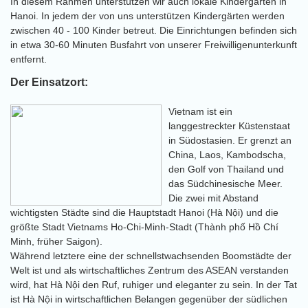
In diesem Rahmen unterstützen wir auch lokale Kindergärten in
Hanoi. In jedem der von uns unterstützen Kindergärten werden
zwischen 40 - 100 Kinder betreut. Die Einrichtungen befinden sich
in etwa 30-60 Minuten Busfahrt von unserer Freiwilligenunterkunft
entfernt.
Der Einsatzort:
Vietnam ist ein
langgestreckter Küstenstaat
in Südostasien. Er grenzt an
China, Laos, Kambodscha,
den Golf von Thailand und
das Südchinesische Meer.
Die zwei mit Abstand
wichtigsten Städte sind die Hauptstadt Hanoi (Hà Nội) und die
größte Stadt Vietnams Ho-Chi-Minh-Stadt (Thành phố Hồ Chí
Minh, früher Saigon).
Während letztere eine der schnellstwachsenden Boomstädte der
Welt ist und als wirtschaftliches Zentrum des ASEAN verstanden
wird, hat Hà Nội den Ruf, ruhiger und eleganter zu sein. In der Tat
ist Hà Nội in wirtschaftlichen Belangen gegenüber der südlichen