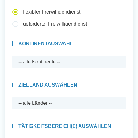
Auslandserfahrung Sammeln
flexibler Freiwilligendienst
und Sozial Engagieren
geförderter Freiwilligendienst
KONTINENTAUSWAHL
Initiativbewerbung
ZIELLAND AUSWÄHLEN
TÄTIGKEITSBEREICH(E) AUSWÄHLEN
Auslandserfahrung Sammeln