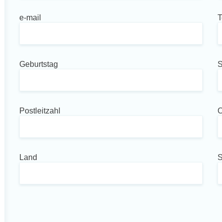
e-mail
T
Geburtstag
S
Postleitzahl
O
Land
S