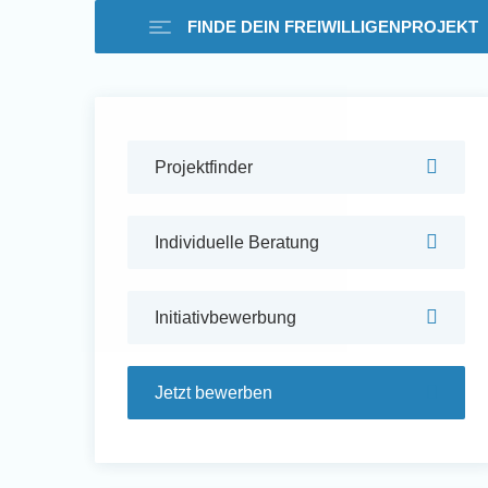
FINDE DEIN FREIWILLIGENPROJEKT
Freiwilligenarbeit i
Projektfinder
Ausland -
Individuelle Beratung
Erfahrungsberichte
Initiativbewerbung
Erfahrungsberichte
Jetzt bewerben