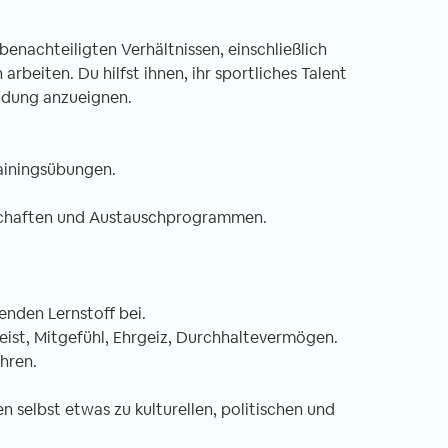
benachteiligten Verhältnissen, einschließlich
beiten. Du hilfst ihnen, ihr sportliches Talent
ildung anzueignen.
it in Nepal -
Freiwilligenarbeit in Ghana -
ht Unterrichten im
Erfahrungsbericht Ein Land zum
rainingsübungen.
ter
Verlieben
.03.2020
von Annika, 06.02.2020
rschaften und Austauschprogrammen.
iwilligen-Einsatz
Singende Frauen, die dich am Flughafen
nden Lernstoff bei.
 Nepal – genauer
auf der Toilette begrüßen? This is Ghan
eist, Mitgefühl, Ehrgeiz, Durchhaltevermögen.
ches Kloster am
for you! Ein Satz, den man immer wiede
hren.
rand Kathmandus.
hört, wenn absurde Dinge passieren od
nft in Kathmandu
man einfach so sehr schwitzt, dass man
n selbst etwas zu kulturellen, politischen und
r mit einer komplett
wie frisch geduscht aussieht. Ein andere
tiert. Obwohl
Wort, welches ich seit meinen drei