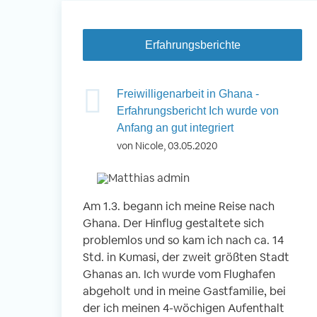
Erfahrungsberichte
 Nepal -
Freiwilligenarbeit in Ghana -
inder betreuen
Erfahrungsbericht Ich wurde von
Anfang an gut integriert
von Nicole, 03.05.2020
okhara, Nepal
 Kindern
Am 1.3. begann ich meine Reise nach
Vo
n
Ghana. Der Hinflug gestaltete sich
ei
r Schule
problemlos und so kam ich nach ca. 14
En
g- und
Std. in Kumasi, der zweit größten Stadt
An
 gemeinsam
Ghanas an. Ich wurde vom Flughafen
wi
abgeholt und in meine Gastfamilie, bei
Be
der ich meinen 4-wöchigen Aufenthalt
Fr
r Reise war der