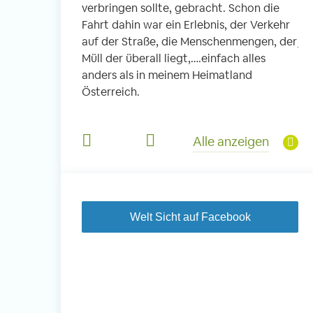
verbringen sollte, gebracht. Schon die
fi
 Schule. In
Fahrt dahin war ein Erlebnis, der Verkehr
ic
die Kleinen, es
auf der Straße, die Menschenmengen, der
je
 und Kinder aus
Müll der überall liegt,….einfach alles
So
Viel Musik,
anders als in meinem Heimatland
he
s Mittagessen
Österreich.
un
e haben diesen
Jä
derem für mich
di
Alle anzeigen
je
Welt Sicht auf Facebook