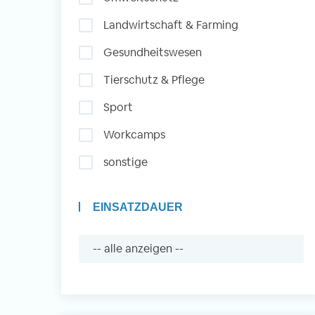
Landwirtschaft & Farming
Auslandserfahrung
Gesundheitswesen
Sammeln und Sozia
Tierschutz & Pflege
Engagieren
Sport
Workcamps
Initiativbewerbung
sonstige
EINSATZDAUER