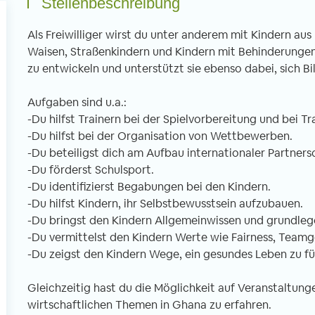
Stellenbeschreibung
Als Freiwilliger wirst du unter anderem mit Kindern aus 
Waisen, Straßenkindern und Kindern mit Behinderungen ar
zu entwickeln und unterstützt sie ebenso dabei, sich B
Freiwilligenarbeit in Thailand -
Freiwilligenarbe
Aufgaben sind u.a.:
Erfahrungsbericht 6 Wochen
Erfahrungsberic
-Du hilfst Trainern bei der Spielvorbereitung und bei T
Unterrichten im Norden Thailands
tibetischen Klos
-Du hilfst bei der Organisation von Wettbewerben.
von Imke, 02.04.2020
von Christian, 01
-Du beteiligst dich am Aufbau internationaler Partne
-Du förderst Schulsport.
-Du identifizierst Begabungen bei den Kindern.
-Du hilfst Kindern, ihr Selbstbewusstsein aufzubauen.
n Januar bis Ende Februar half ich in
Mein dreiwöchiger Fre
-Du bringst den Kindern Allgemeinwissen und grundlege
ner Schule in Uttaradit beim
führte mich ins ferne
-Du vermittelst den Kindern Werte wie Fairness, Teamg
glischunterrichten mit. Direkt von
gesagt in ein tibetis
-Du zeigst den Kindern Wege, ein gesundes Leben zu fü
fang an fühlte ich mich sehr
nordöstlichen Stadt
llkommen und mir wurde sowohl vom
Bereits bei der Anku
Gleichzeitig hast du die Möglichkeit auf Veranstaltunge
treuer als auch von den anderen
wird man als Europäe
wirtschaftlichen Themen in Ghana zu erfahren.
eiwilligen geholfen mich zu recht zu
anderen Welt konfron