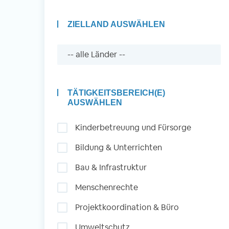
ZIELLAND AUSWÄHLEN
Auslandserfahrung
Sammeln und Sozia
Engagieren
TÄTIGKEITSBEREICH(E)
AUSWÄHLEN
Kinderbetreuung und Fürsorge
Initiativbewerbung
Bildung & Unterrichten
Bau & Infrastruktur
Menschenrechte
Projektkoordination & Büro
Umweltschutz