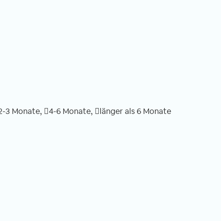
 sich jeder
Monaten hier in Swedru fast täglich hör
otorisierte
ist „Welcome“. Meine Nachbarn sagen es
it seinem eigenen
fremde Menschen in der Stadt und die
setzten zu wollen.
liebe Frau mit ihrem Verkaufsstand auf
t mal etwas
dem Weg zu meiner kleinen Schule
rräder und auch
begrüßt mich so zu jeder Uhrzeit.
m in ca. 5 cm
hen.
2-3 Monate,
4-6 Monate,
länger als 6 Monate