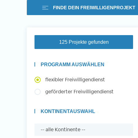
FINDE DEIN FREIWILLIGENPROJEKT
Freiwilligenarbeit i
125 Projekte gefunden
Ausland -
PROGRAMM AUSWÄHLEN
Erfahrungsberichte
flexibler Freiwilligendienst
geförderter Freiwilligendienst
Erfahrungsberichte
KONTINENTAUSWAHL