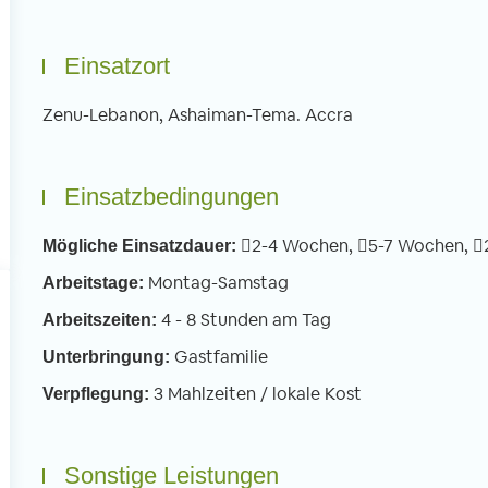
nden. An meinem ersten Schultag war
Linksverkehr – scheint
h nervös und gespannt. Sobald ich
motorisierte und unm
Einsatzort
doch in der Schule war verflogen alle
Verkehrsteilnehmer m
rgen, weil ich von jedem offen und
Verkehrssystem durch
Zenu-Lebanon, Ashaiman-Tema. Accra
rzlich begrüßt wurde. Wir
Man muss sich da ers
terrichteten vor allem die 3 bis 6
gewöhnen, dass Moto
hrigen in Basic English. Dafür teilen wir
Autos hupend an eine
Einsatzbedingungen
e Klassen in kleinere Gruppen auf mit
Abstand vorbeirausc
weils einem Freiwilligen.
2-4 Wochen,
5-7 Wochen,
Mögliche Einsatzdauer:
Montag-Samstag
Arbeitstage:
4 - 8 Stunden am Tag
Arbeitszeiten:
Gastfamilie
Unterbringung:
3 Mahlzeiten / lokale Kost
Verpflegung:
Sonstige Leistungen