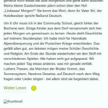
genieße noch etwas die laue Morgenluft und gehe dann duschen.
Meine kleine Gastschwester plärrt schon über den Hof:
„Lindaaaa! Morgen!!“ Sie kennt das Wort, denn ihr Vater Siri, der
Hotelbesitzer spricht fließend Deutsch.
Um 6 Uhr muss ich in der Community School, gleich hinter der
Bücherei sein. Einige Kinder aus dem Dorf versammeln sich hier
jeden Morgen um gemeinsam zu lernen. Heute steht Geschichte
auf meinem Stundenplan. Ich habe mich für Hannibals
Alpenüberquerung und die Punischen Kriege entschieden. Das
gefällt allen gut, am liebsten mögen meine Schüler Geschichte
und Religion. Am Ende der Stunde wiederholen wir den Stoff mit
verschiedenen Spielen. Alle haben echt gut aufgepasst. Wir
machen jeden Tag etwas anderes, was mir gerade einfällt.
Luthers Thesen, die Märchen der Brüder Grimm, das
Sonnensystem, Newtons Gesetze, auf Deutsch nach dem Weg
fragen oder Lieder singen - bei allem sind sie begeistert dabei.
Weiter Lesen