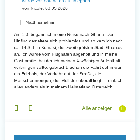
wurde von Anfang an gut integriert
Wo
von Nicole, 03.05.2020
vo
 mit
Am 1.3. begann ich meine Reise nach Ghana. Der
Von Jan
Hinflug gestaltete sich problemlos und so kam ich nach
Uttarad
n ihr
ca. 14 Std. in Kumasi, der zweit größten Stadt Ghanas
Anfang
an. Ich wurde vom Flughafen abgeholt und in meine
wurde 
Gastfamilie, bei der ich meinen 4-wöchigen Aufenthalt
Freiwil
verbringen sollte, gebracht. Schon die Fahrt dahin war
meinem
ein Erlebnis, der Verkehr auf der Straße, die
Sobald 
eidern
Menschenmengen, der Müll der überall liegt,….einfach
Sorgen
 und
alles anders als in meinem Heimatland Österreich.
wurde. 
 Tanz,
in Basi
sche
Gruppen
derem
Alle anzeigen