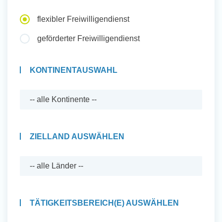
Auslandserfahrung Sammeln
flexibler Freiwilligendienst
und Sozial Engagieren
geförderter Freiwilligendienst
KONTINENTAUSWAHL
Initiativbewerbung
ZIELLAND AUSWÄHLEN
TÄTIGKEITSBEREICH(E) AUSWÄHLEN
Auslandserfahrung Sammeln