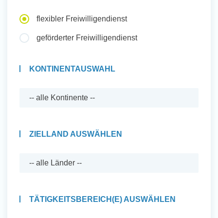
Auslandserfahrung Sammeln
flexibler Freiwilligendienst
und Sozial Engagieren
geförderter Freiwilligendienst
KONTINENTAUSWAHL
Initiativbewerbung
ZIELLAND AUSWÄHLEN
TÄTIGKEITSBEREICH(E) AUSWÄHLEN
Auslandserfahrung Sammeln