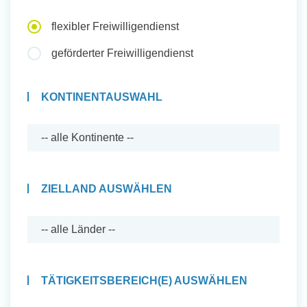
Auslandserfahrung Sammeln
flexibler Freiwilligendienst
und Sozial Engagieren
geförderter Freiwilligendienst
KONTINENTAUSWAHL
Initiativbewerbung
ZIELLAND AUSWÄHLEN
TÄTIGKEITSBEREICH(E) AUSWÄHLEN
Auslandserfahrung Sammeln