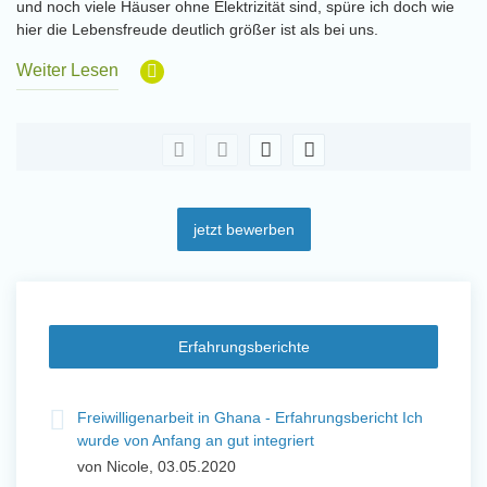
und noch viele Häuser ohne Elektrizität sind, spüre ich doch wie
hier die Lebensfreude deutlich größer ist als bei uns.
Weiter Lesen
jetzt bewerben
Erfahrungsberichte
t
Freiwilligenarbeit in Ghana - Erfahrungsbericht Ich
Fre
wurde von Anfang an gut integriert
Wo
von Nicole, 03.05.2020
vo