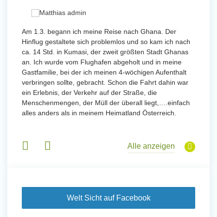
 mit
Am 1.3. begann ich meine Reise nach Ghana. Der
Von Jan
Hinflug gestaltete sich problemlos und so kam ich nach
Uttarad
n ihr
ca. 14 Std. in Kumasi, der zweit größten Stadt Ghanas
Anfang
an. Ich wurde vom Flughafen abgeholt und in meine
wurde 
Gastfamilie, bei der ich meinen 4-wöchigen Aufenthalt
Freiwil
verbringen sollte, gebracht. Schon die Fahrt dahin war
meinem
ein Erlebnis, der Verkehr auf der Straße, die
Sobald 
eidern
Menschenmengen, der Müll der überall liegt,….einfach
Sorgen
 und
alles anders als in meinem Heimatland Österreich.
wurde. 
 Tanz,
in Basi
sche
Gruppen
derem
Alle anzeigen
Welt Sicht auf Facebook