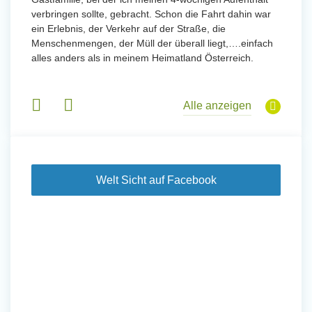
verbringen sollte, gebracht. Schon die Fahrt dahin war
meinem
ein Erlebnis, der Verkehr auf der Straße, die
Sobald 
eidern
Menschenmengen, der Müll der überall liegt,….einfach
Sorgen
 und
alles anders als in meinem Heimatland Österreich.
wurde. 
 Tanz,
in Basi
sche
Gruppen
derem
Alle anzeigen
Welt Sicht auf Facebook