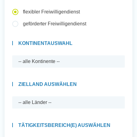
Auslandserfahrung Sammeln
flexibler Freiwilligendienst
und Sozial Engagieren
geförderter Freiwilligendienst
KONTINENTAUSWAHL
Initiativbewerbung
ZIELLAND AUSWÄHLEN
TÄTIGKEITSBEREICH(E) AUSWÄHLEN
Auslandserfahrung Sammeln