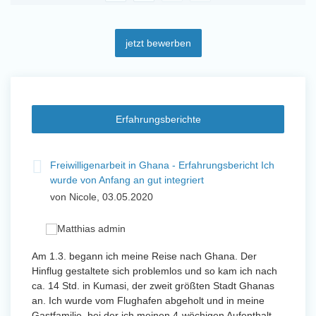
jetzt bewerben
Erfahrungsberichte
t
Freiwilligenarbeit in Ghana - Erfahrungsbericht Ich
Fre
wurde von Anfang an gut integriert
Wo
von Nicole, 03.05.2020
vo
 mit
Am 1.3. begann ich meine Reise nach Ghana. Der
Von Jan
Hinflug gestaltete sich problemlos und so kam ich nach
Uttarad
n ihr
ca. 14 Std. in Kumasi, der zweit größten Stadt Ghanas
Anfang
an. Ich wurde vom Flughafen abgeholt und in meine
wurde 
Gastfamilie, bei der ich meinen 4-wöchigen Aufenthalt
Freiwil