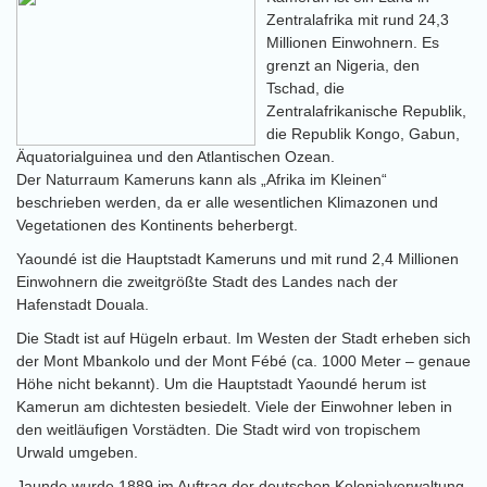
Zentralafrika mit rund 24,3
Millionen Einwohnern. Es
grenzt an Nigeria, den
Tschad, die
Zentralafrikanische Republik,
die Republik Kongo, Gabun,
Äquatorialguinea und den Atlantischen Ozean.
Der Naturraum Kameruns kann als „Afrika im Kleinen“
beschrieben werden, da er alle wesentlichen Klimazonen und
Vegetationen des Kontinents beherbergt.
Yaoundé ist die Hauptstadt Kameruns und mit rund 2,4 Millionen
Einwohnern die zweitgrößte Stadt des Landes nach der
Hafenstadt Douala.
Die Stadt ist auf Hügeln erbaut. Im Westen der Stadt erheben sich
der Mont Mbankolo und der Mont Fébé (ca. 1000 Meter – genaue
Höhe nicht bekannt). Um die Hauptstadt Yaoundé herum ist
Kamerun am dichtesten besiedelt. Viele der Einwohner leben in
den weitläufigen Vorstädten. Die Stadt wird von tropischem
Urwald umgeben.
Jaunde wurde 1889 im Auftrag der deutschen Kolonialverwaltung