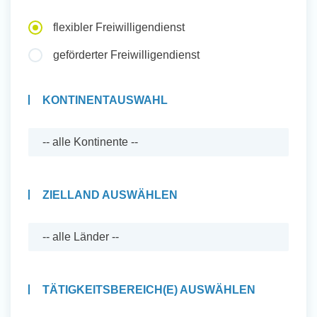
Auslandserfahrung Sammeln
flexibler Freiwilligendienst
und Sozial Engagieren
geförderter Freiwilligendienst
KONTINENTAUSWAHL
Initiativbewerbung
ZIELLAND AUSWÄHLEN
TÄTIGKEITSBEREICH(E) AUSWÄHLEN
Auslandserfahrung Sammeln