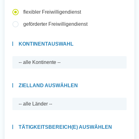
Auslandserfahrung Sammeln
flexibler Freiwilligendienst
und Sozial Engagieren
geförderter Freiwilligendienst
KONTINENTAUSWAHL
Initiativbewerbung
ZIELLAND AUSWÄHLEN
TÄTIGKEITSBEREICH(E) AUSWÄHLEN
Auslandserfahrung Sammeln