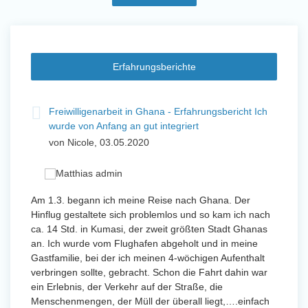
Erfahrungsberichte
t
Freiwilligenarbeit in Ghana - Erfahrungsbericht Ich
Fre
wurde von Anfang an gut integriert
Wo
von Nicole, 03.05.2020
vo
 mit
Am 1.3. begann ich meine Reise nach Ghana. Der
Von Jan
Hinflug gestaltete sich problemlos und so kam ich nach
Uttarad
n ihr
ca. 14 Std. in Kumasi, der zweit größten Stadt Ghanas
Anfang
an. Ich wurde vom Flughafen abgeholt und in meine
wurde 
Gastfamilie, bei der ich meinen 4-wöchigen Aufenthalt
Freiwil
verbringen sollte, gebracht. Schon die Fahrt dahin war
meinem
ein Erlebnis, der Verkehr auf der Straße, die
Sobald 
eidern
Menschenmengen, der Müll der überall liegt,….einfach
Sorgen