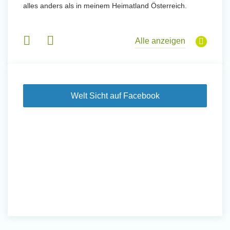
 und
alles anders als in meinem Heimatland Österreich.
wurde. 
 Tanz,
in Basi
sche
Gruppen
derem
Alle anzeigen
Welt Sicht auf Facebook