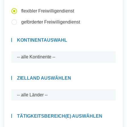
Auslandserfahrung Sammeln
flexibler Freiwilligendienst
und Sozial Engagieren
geförderter Freiwilligendienst
KONTINENTAUSWAHL
Initiativbewerbung
ZIELLAND AUSWÄHLEN
TÄTIGKEITSBEREICH(E) AUSWÄHLEN
Auslandserfahrung Sammeln