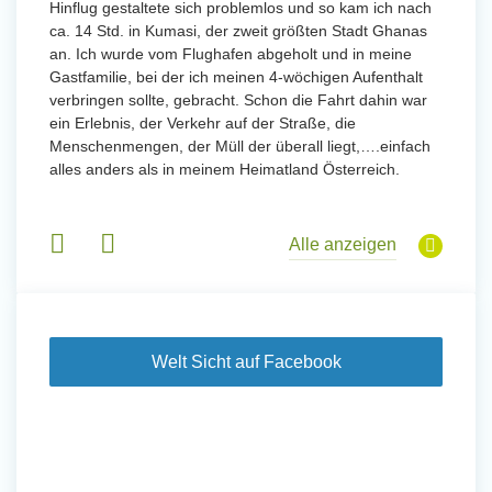
Hinflug gestaltete sich problemlos und so kam ich nach
Uttarad
n ihr
ca. 14 Std. in Kumasi, der zweit größten Stadt Ghanas
Anfang
an. Ich wurde vom Flughafen abgeholt und in meine
wurde 
Gastfamilie, bei der ich meinen 4-wöchigen Aufenthalt
Freiwil
verbringen sollte, gebracht. Schon die Fahrt dahin war
meinem
ein Erlebnis, der Verkehr auf der Straße, die
Sobald 
eidern
Menschenmengen, der Müll der überall liegt,….einfach
Sorgen
 und
alles anders als in meinem Heimatland Österreich.
wurde. 
 Tanz,
in Basi
sche
Gruppen
derem
Alle anzeigen
Welt Sicht auf Facebook