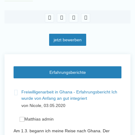
jetzt bewerben
Erfahrungsberichte
t
Freiwilligenarbeit in Ghana - Erfahrungsbericht Ich
Fre
wurde von Anfang an gut integriert
Wo
von Nicole, 03.05.2020
vo
 mit
Am 1.3. begann ich meine Reise nach Ghana. Der
Von Jan