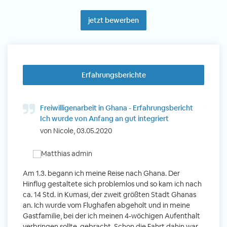
jetzt bewerben
Erfahrungsberichte
cht
Freiwilligenarbeit in Ghana - Erfahrungsbericht
F
Ich wurde von Anfang an gut integriert
6
von Nicole, 03.05.2020
v
 mit
Am 1.3. begann ich meine Reise nach Ghana. Der
Von Jan
Hinflug gestaltete sich problemlos und so kam ich nach
Uttara
n ihr
ca. 14 Std. in Kumasi, der zweit größten Stadt Ghanas
Anfang
m
an. Ich wurde vom Flughafen abgeholt und in meine
wurde 
Gastfamilie, bei der ich meinen 4-wöchigen Aufenthalt
Freiwil
verbringen sollte, gebracht. Schon die Fahrt dahin war
meinem