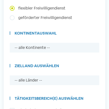
flexibler Freiwilligendienst
Auslandserfahrung Sammeln
geförderter Freiwilligendienst
und Sozial Engagieren
KONTINENTAUSWAHL
Initiativbewerbung
ZIELLAND AUSWÄHLEN
TÄTIGKEITSBEREICH(E) AUSWÄHLEN
Auslandserfahrung Sammeln