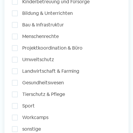
Kinderbetreuung und Fürsorge
und Sozial Engagieren
Bildung & Unterrichten
Bau & Infrastruktur
Initiativbewerbung
Menschenrechte
Projektkoordination & Büro
Umweltschutz
Landwirtschaft & Farming
Gesundheitswesen
Tierschutz & Pflege
Sport
Workcamps
sonstige