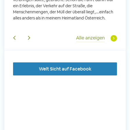
ein Erlebnis, der Verkehr auf der Straße, die
Sobald 
leidern
Menschenmengen, der Müll der überall liegt,….einfach
Sorgen
 und
alles anders als in meinem Heimatland Österreich.
wurde. 
Tanz,
in Basi
sche
Gruppen
derem
Alle anzeigen
Welt Sicht auf Facebook