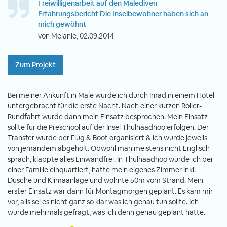
Freiwilligenarbeit auf den Malediven -
Erfahrungsbericht Die Inselbewohner haben sich an
mich gewöhnt
von Melanie, 02.09.2014
Zum Projekt
Bei meiner Ankunft in Male wurde ich durch Imad in einem Hotel
untergebracht für die erste Nacht. Nach einer kurzen Roller-
Rundfahrt wurde dann mein Einsatz besprochen. Mein Einsatz
sollte für die Preschool auf der Insel Thulhaadhoo erfolgen. Der
Transfer wurde per Flug & Boot organisiert & ich wurde jeweils
von jemandem abgeholt. Obwohl man meistens nicht Englisch
sprach, klappte alles Einwandfrei. In Thulhaadhoo wurde ich bei
einer Familie einquartiert, hatte mein eigenes Zimmer inkl.
Dusche und Klimaanlage und wohnte 50m vom Strand. Mein
erster Einsatz war dann für Montagmorgen geplant. Es kam mir
vor, alls sei es nicht ganz so klar was ich genau tun sollte. Ich
wurde mehrmals gefragt, was ich denn genau geplant hätte.