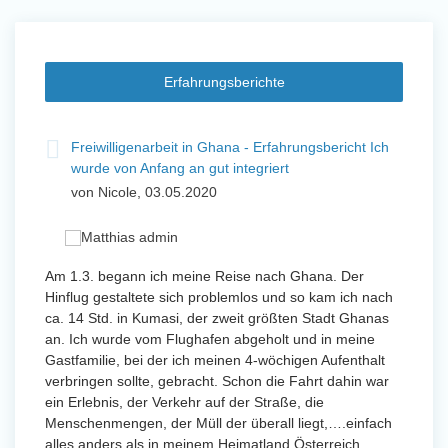
Erfahrungsberichte
t
Freiwilligenarbeit in Ghana - Erfahrungsbericht Ich
Fre
wurde von Anfang an gut integriert
Wo
von Nicole, 03.05.2020
vo
 mit
Am 1.3. begann ich meine Reise nach Ghana. Der
Von Jan
Hinflug gestaltete sich problemlos und so kam ich nach
Uttarad
n ihr
ca. 14 Std. in Kumasi, der zweit größten Stadt Ghanas
Anfang
an. Ich wurde vom Flughafen abgeholt und in meine
wurde 
Gastfamilie, bei der ich meinen 4-wöchigen Aufenthalt
Freiwil
verbringen sollte, gebracht. Schon die Fahrt dahin war
meinem
ein Erlebnis, der Verkehr auf der Straße, die
Sobald 
eidern
Menschenmengen, der Müll der überall liegt,….einfach
Sorgen
 und
alles anders als in meinem Heimatland Österreich.
wurde. 