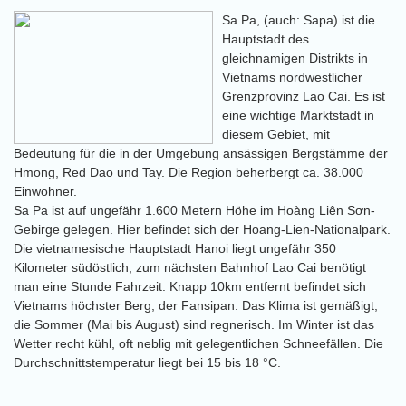
Sa Pa, (auch: Sapa) ist die
Hauptstadt des
gleichnamigen Distrikts in
Vietnams nordwestlicher
Grenzprovinz Lao Cai. Es ist
eine wichtige Marktstadt in
diesem Gebiet, mit
Bedeutung für die in der Umgebung ansässigen Bergstämme der
Hmong, Red Dao und Tay. Die Region beherbergt ca. 38.000
Einwohner.
Sa Pa ist auf ungefähr 1.600 Metern Höhe im Hoàng Liên Sơn-
Gebirge gelegen. Hier befindet sich der Hoang-Lien-Nationalpark.
Die vietnamesische Hauptstadt Hanoi liegt ungefähr 350
Kilometer südöstlich, zum nächsten Bahnhof Lao Cai benötigt
man eine Stunde Fahrzeit. Knapp 10km entfernt befindet sich
Vietnams höchster Berg, der Fansipan. Das Klima ist gemäßigt,
die Sommer (Mai bis August) sind regnerisch. Im Winter ist das
Wetter recht kühl, oft neblig mit gelegentlichen Schneefällen. Die
Durchschnittstemperatur liegt bei 15 bis 18 °C.