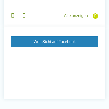
 Tanz,
in Basi
sche
Gruppen
derem
Alle anzeigen
Welt Sicht auf Facebook