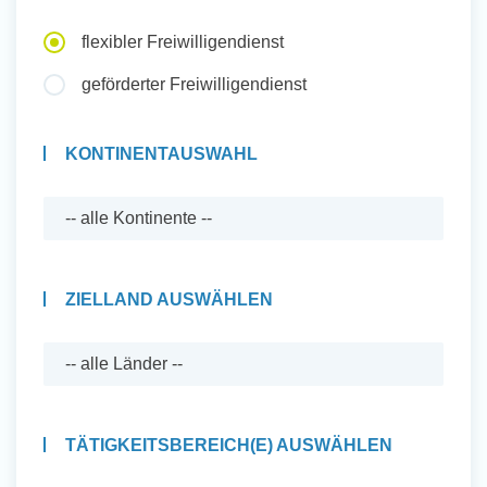
Auslandserfahrung Sammeln
flexibler Freiwilligendienst
und Sozial Engagieren
geförderter Freiwilligendienst
KONTINENTAUSWAHL
Initiativbewerbung
ZIELLAND AUSWÄHLEN
TÄTIGKEITSBEREICH(E) AUSWÄHLEN
Auslandserfahrung Sammeln