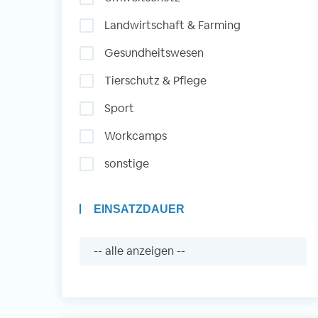
Landwirtschaft & Farming
Auslandserfahrung
Gesundheitswesen
Sammeln und Sozia
Tierschutz & Pflege
Engagieren
Sport
Workcamps
Initiativbewerbung
sonstige
EINSATZDAUER