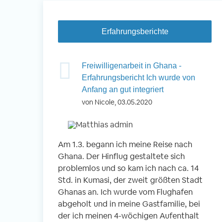
Erfahrungsberichte
 Nepal -
Freiwilligenarbeit in Ghana -
inder betreuen
Erfahrungsbericht Ich wurde von
Anfang an gut integriert
von Nicole, 03.05.2020
okhara, Nepal
 Kindern
Am 1.3. begann ich meine Reise nach
Vo
n
Ghana. Der Hinflug gestaltete sich
ei
r Schule
problemlos und so kam ich nach ca. 14
En
g- und
Std. in Kumasi, der zweit größten Stadt
An
 gemeinsam
Ghanas an. Ich wurde vom Flughafen
wi
abgeholt und in meine Gastfamilie, bei
Be
der ich meinen 4-wöchigen Aufenthalt
Fr
r Reise war der