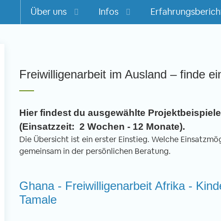
Über uns
Infos
Erfahrungsberich
m
Freiwilligenarbeit im Ausland – finde ei
Hier findest du ausgewählte Projektbeispiele 
(Einsatzzeit: 2 Wochen - 12 Monate).
Die Übersicht ist ein erster Einstieg. Welche Einsatzmögl
gemeinsam in der persönlichen Beratung.
Ghana - Freiwilligenarbeit Afrika - Kin
Tamale