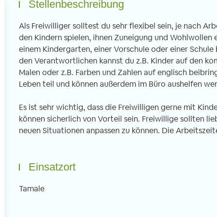
Stellenbeschreibung
Als Freiwilliger solltest du sehr flexibel sein, je nach
den Kindern spielen, ihnen Zuneigung und Wohlwollen en
einem Kindergarten, einer Vorschule oder einer Schule
den Verantwortlichen kannst du z.B. Kinder auf den ko
Freiwilligenarbeit in Thailand -
Freiwilligenarbe
Malen oder z.B. Farben und Zahlen auf englisch beibrin
Erfahrungsbericht 6 Wochen
Erfahrungsberic
Leben teil und können außerdem im Büro aushelfen wen
Unterrichten im Norden Thailands
tibetischen Klos
von Imke, 02.04.2020
von Christian, 01
Es ist sehr wichtig, dass die Freiwilligen gerne mit Kin
können sicherlich von Vorteil sein. Freiwillige sollten li
neuen Situationen anpassen zu können. Die Arbeitszeite
n Januar bis Ende Februar half ich in
Mein dreiwöchiger Fre
ner Schule in Uttaradit beim
führte mich ins ferne
glischunterrichten mit. Direkt von
gesagt in ein tibetis
Einsatzort
fang an fühlte ich mich sehr
nordöstlichen Stadt
llkommen und mir wurde sowohl vom
Bereits bei der Anku
Tamale
treuer als auch von den anderen
wird man als Europäe
eiwilligen geholfen mich zu recht zu
anderen Welt konfron