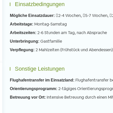
nden. An meinem ersten Schultag war
Linksverkehr – scheint
Einsatzbedingungen
h nervös und gespannt. Sobald ich
motorisierte und unm
doch in der Schule war verflogen alle
Verkehrsteilnehmer m
2-4 Wochen,
5-7 Wochen,
Mögliche Einsatzdauer:
rgen, weil ich von jedem offen und
Verkehrssystem durch
Montag-Samstag
Arbeitstage:
rzlich begrüßt wurde. Wir
Man muss sich da ers
2-6 Stunden am Tag, nach Absprache
terrichteten vor allem die 3 bis 6
Arbeitszeiten:
gewöhnen, dass Moto
hrigen in Basic English. Dafür teilen wir
Autos hupend an eine
Gastfamilie
Unterbringung:
e Klassen in kleinere Gruppen auf mit
Abstand vorbeirausc
2 Mahlzeiten (Frühstück und Abendessen)
Verpflegung:
weils einem Freiwilligen.
Sonstige Leistungen
Flughafentransfer b
Flughafentransfer im Einsatzland:
2-tägiges Orientierungspro
Orientierungsprogramm:
Intensive Betreuung durch einen Mi
Betreuung vor Ort: