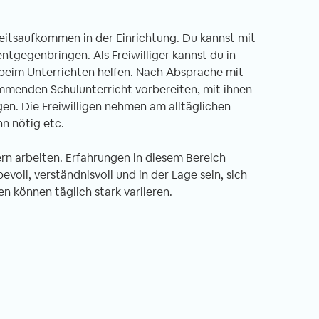
 Arbeitsaufkommen in der Einrichtung. Du kannst mit
tgegenbringen. Als Freiwilliger kannst du in
 beim Unterrichten helfen. Nach Absprache mit
mmenden Schulunterricht vorbereiten, mit ihnen
it in Nepal -
Freiwilligenarbeit in Ghana -
gen. Die Freiwilligen nehmen am alltäglichen
ht Unterrichten im
Erfahrungsbericht Ein Land zum
n nötig etc.
ter
Verlieben
.03.2020
von Annika, 06.02.2020
dern arbeiten. Erfahrungen in diesem Bereich
ebevoll, verständnisvoll und in der Lage sein, sich
n können täglich stark variieren.
iwilligen-Einsatz
Singende Frauen, die dich am Flughafen
 Nepal – genauer
auf der Toilette begrüßen? This is Ghan
ches Kloster am
for you! Ein Satz, den man immer wiede
rand Kathmandus.
hört, wenn absurde Dinge passieren od
nft in Kathmandu
man einfach so sehr schwitzt, dass man
r mit einer komplett
wie frisch geduscht aussieht. Ein andere
tiert. Obwohl
Wort, welches ich seit meinen drei