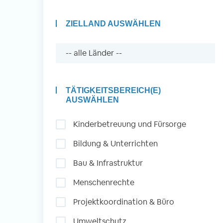
ZIELLAND AUSWÄHLEN
Auslandserfahrung
Sammeln und Sozia
Engagieren
TÄTIGKEITSBEREICH(E)
AUSWÄHLEN
Kinderbetreuung und Fürsorge
Initiativbewerbung
Bildung & Unterrichten
Bau & Infrastruktur
Menschenrechte
Projektkoordination & Büro
Umweltschutz