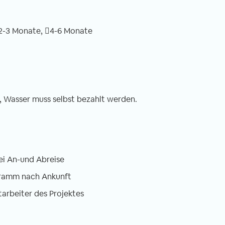
 sich jeder
Monaten hier in Swedru fast täglich hör
otorisierte
ist „Welcome“. Meine Nachbarn sagen es
it seinem eigenen
fremde Menschen in der Stadt und die
2-3 Monate,
4-6 Monate
setzten zu wollen.
liebe Frau mit ihrem Verkaufsstand auf
t mal etwas
dem Weg zu meiner kleinen Schule
rräder und auch
begrüßt mich so zu jeder Uhrzeit.
m in ca. 5 cm
hen.
, Wasser muss selbst bezahlt werden.
ei An-und Abreise
gramm nach Ankunft
tarbeiter des Projektes