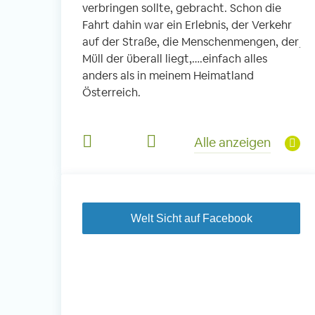
verbringen sollte, gebracht. Schon die
fi
 Schule. In
Fahrt dahin war ein Erlebnis, der Verkehr
ic
die Kleinen, es
auf der Straße, die Menschenmengen, der
je
 und Kinder aus
Müll der überall liegt,….einfach alles
So
Viel Musik,
anders als in meinem Heimatland
he
s Mittagessen
Österreich.
un
e haben diesen
Jä
derem für mich
di
Alle anzeigen
je
Welt Sicht auf Facebook