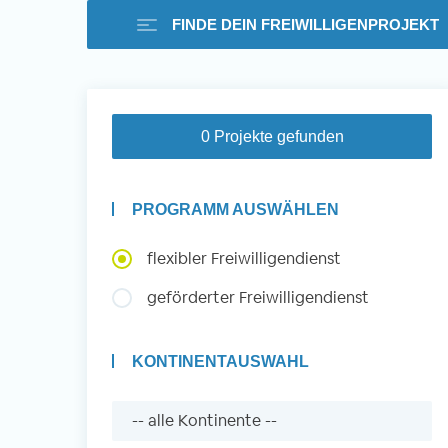
FINDE DEIN FREIWILLIGENPROJEKT
Freiwilligenarbeit i
0 Projekte gefunden
Ausland -
PROGRAMM AUSWÄHLEN
Erfahrungsberichte
flexibler Freiwilligendienst
geförderter Freiwilligendienst
Erfahrungsberichte
KONTINENTAUSWAHL