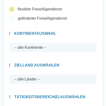
Auslandserfahrung Sammeln
flexibler Freiwilligendienst
und Sozial Engagieren
geförderter Freiwilligendienst
KONTINENTAUSWAHL
Initiativbewerbung
ZIELLAND AUSWÄHLEN
TÄTIGKEITSBEREICH(E) AUSWÄHLEN
Auslandserfahrung Sammeln