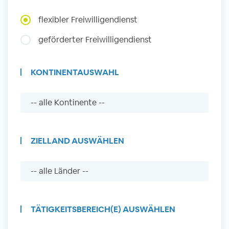
Auslandserfahrung Sammeln
flexibler Freiwilligendienst
und Sozial Engagieren
geförderter Freiwilligendienst
KONTINENTAUSWAHL
Initiativbewerbung
ZIELLAND AUSWÄHLEN
TÄTIGKEITSBEREICH(E) AUSWÄHLEN
Auslandserfahrung Sammeln