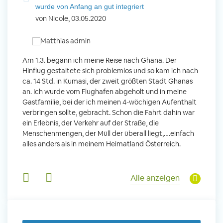
wurde von Anfang an gut integriert
Wo
von Nicole, 03.05.2020
vo
 mit
Am 1.3. begann ich meine Reise nach Ghana. Der
Von Jan
Hinflug gestaltete sich problemlos und so kam ich nach
Uttara
n ihr
ca. 14 Std. in Kumasi, der zweit größten Stadt Ghanas
Anfang
m
an. Ich wurde vom Flughafen abgeholt und in meine
wurde 
Gastfamilie, bei der ich meinen 4-wöchigen Aufenthalt
Freiwil
verbringen sollte, gebracht. Schon die Fahrt dahin war
meinem
ein Erlebnis, der Verkehr auf der Straße, die
Sobald 
leidern
Menschenmengen, der Müll der überall liegt,….einfach
Sorgen
 und
alles anders als in meinem Heimatland Österreich.
wurde. 
Tanz,
in Basi
sche
Gruppen
derem
Alle anzeigen