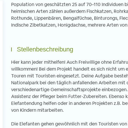
Population von geschätzten 25 auf 70–110 Individuen 
heimischen Arten zählen außerdem Fischkatzen, Rohrka
Rothunde, Lippenbären, Bengalfüchse, Binturongs, Fle
Indische Zibetkatzen, Honigdachse, mehrere Arten vo
Freiwilligenarbeit in Thailand -
Freiwilligenarbe
Erfahrungsbericht 6 Wochen
Erfahrungsberic
Stellenbeschreibung
Unterrichten im Norden Thailands
tibetischen Klos
von Imke, 02.04.2020
von Christian, 01
Hier kann jeder mithelfen! Auch Freiwillige ohne Erfahr
willkommen! Bei dem Projekt handelt es sich nicht um e
Touren mit Touristen eingesetzt. Deine Aufgabe besteh
Nationalpark bei den täglich anfallenden Arbeiten mit 
n Januar bis Ende Februar half ich in
Mein dreiwöchiger Fre
verschiedenartige Gemeinschaftsprojekte einbezogen. 
ner Schule in Uttaradit beim
führte mich ins ferne
Assistenz der Pfleger beim Futter-Zubereiten. Ebenso k
glischunterrichten mit. Direkt von
gesagt in ein tibetis
Elefantendung helfen oder in anderen Projekten z.B. b
fang an fühlte ich mich sehr
nordöstlichen Stadt
von Kindern mitarbeiten.
llkommen und mir wurde sowohl vom
Bereits bei der Anku
treuer als auch von den anderen
wird man als Europäe
Die Elefanten gehen gewöhnlich mit den Touristen von 
eiwilligen geholfen mich zu recht zu
anderen Welt konfron