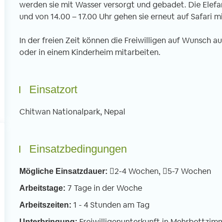
werden sie mit Wasser versorgt und gebadet. Die Elefan
nden. An meinem ersten Schultag war
Linksverkehr – scheint
und von 14.00 – 17.00 Uhr gehen sie erneut auf Safari mi
h nervös und gespannt. Sobald ich
motorisierte und unm
doch in der Schule war verflogen alle
Verkehrsteilnehmer m
In der freien Zeit können die Freiwilligen auf Wunsch a
rgen, weil ich von jedem offen und
Verkehrssystem durch
oder in einem Kinderheim mitarbeiten.
rzlich begrüßt wurde. Wir
Man muss sich da ers
terrichteten vor allem die 3 bis 6
gewöhnen, dass Moto
hrigen in Basic English. Dafür teilen wir
Autos hupend an eine
Einsatzort
e Klassen in kleinere Gruppen auf mit
Abstand vorbeirausc
weils einem Freiwilligen.
Chitwan Nationalpark, Nepal
Einsatzbedingungen
2-4 Wochen,
5-7 Wochen
Mögliche Einsatzdauer:
7 Tage in der Woche
Arbeitstage:
1 - 4 Stunden am Tag
Arbeitszeiten:
Freiwilligenunterkunft in Mehrbettzim
Unterbringung: