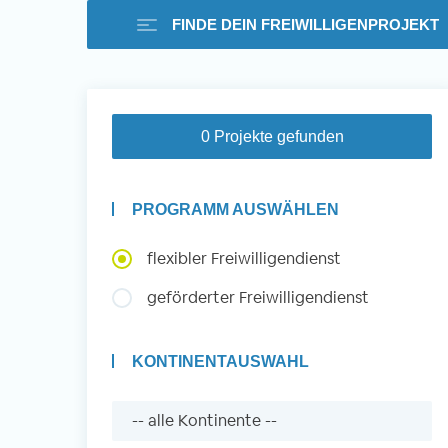
FINDE DEIN FREIWILLIGENPROJEKT
Freiwilligenarbeit i
0 Projekte gefunden
Ausland -
PROGRAMM AUSWÄHLEN
Erfahrungsberichte
flexibler Freiwilligendienst
geförderter Freiwilligendienst
Erfahrungsberichte
KONTINENTAUSWAHL