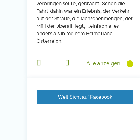
verbringen sollte, gebracht. Schon die
fi
 Schule. In
Fahrt dahin war ein Erlebnis, der Verkehr
ic
die Kleinen, es
auf der Straße, die Menschenmengen, der
je
 und Kinder aus
Müll der überall liegt,….einfach alles
So
Viel Musik,
anders als in meinem Heimatland
he
s Mittagessen
Österreich.
un
e haben diesen
Jä
derem für mich
di
Alle anzeigen
je
Welt Sicht auf Facebook