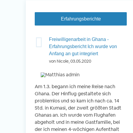
Erfahrungsberichte
 Nepal -
Freiwilligenarbeit in Ghana -
inder betreuen
Erfahrungsbericht Ich wurde von
Anfang an gut integriert
von Nicole, 03.05.2020
okhara, Nepal
 Kindern
Am 1.3. begann ich meine Reise nach
Vo
n
Ghana. Der Hinflug gestaltete sich
ei
r Schule
problemlos und so kam ich nach ca. 14
En
g- und
Std. in Kumasi, der zweit größten Stadt
An
 gemeinsam
Ghanas an. Ich wurde vom Flughafen
wi
abgeholt und in meine Gastfamilie, bei
Be
der ich meinen 4-wöchigen Aufenthalt
Fr
r Reise war der