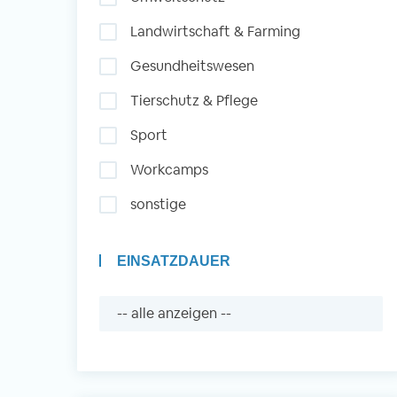
Landwirtschaft & Farming
Auslandserfahrung
Gesundheitswesen
Sammeln und Sozia
Tierschutz & Pflege
Engagieren
Sport
Workcamps
Initiativbewerbung
sonstige
EINSATZDAUER