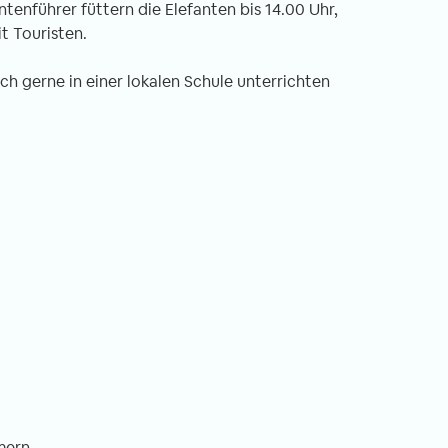
tenführer füttern die Elefanten bis 14.00 Uhr,
 sich jeder
Monaten hier in Swedru fast täglich hör
t Touristen.
otorisierte
ist „Welcome“. Meine Nachbarn sagen es
it seinem eigenen
fremde Menschen in der Stadt und die
uch gerne in einer lokalen Schule unterrichten
setzten zu wollen.
liebe Frau mit ihrem Verkaufsstand auf
t mal etwas
dem Weg zu meiner kleinen Schule
rräder und auch
begrüßt mich so zu jeder Uhrzeit.
m in ca. 5 cm
hen.
mern