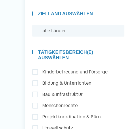
ZIELLAND AUSWÄHLEN
Auslandserfahrung
Sammeln und Sozia
Engagieren
TÄTIGKEITSBEREICH(E)
AUSWÄHLEN
Kinderbetreuung und Fürsorge
Initiativbewerbung
Bildung & Unterrichten
Bau & Infrastruktur
Menschenrechte
Projektkoordination & Büro
Umweltschutz