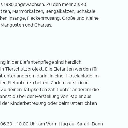
bis 1980 angewachsen. Zu den mehr als 40
tzen, Marmorkatzen, Bengalkatzen, Schakale,
ckenlinsange, Fleckenmusang, Große und Kleine
n Mangusten und Charsas.
it in Nepal -
Freiwilligenarbeit in Ghana -
ht Unterrichten im
Erfahrungsbericht Ein Land zum
ter
Verlieben
.03.2020
von Annika, 06.02.2020
ung in der Elefantenpflege sind herzlich
in Tierschutzprojekt. Die Elefanten werden für
t unter anderem darin, in einer Hotelanlage im
den Elefanten zu helfen. Zudem wirst du in
iwilligen-Einsatz
Singende Frauen, die dich am Flughafen
Zu deinen Tätigkeiten zählt unter anderem die
 Nepal – genauer
auf der Toilette begrüßen? This is Ghan
annst du bei der Herstellung von Papier aus
ches Kloster am
for you! Ein Satz, den man immer wiede
ei der Kinderbetreuung oder beim unterrichten
rand Kathmandus.
hört, wenn absurde Dinge passieren od
nft in Kathmandu
man einfach so sehr schwitzt, dass man
r mit einer komplett
wie frisch geduscht aussieht. Ein andere
06.30 – 10.00 Uhr am Vormittag auf Safari. Dann
tiert. Obwohl
Wort, welches ich seit meinen drei