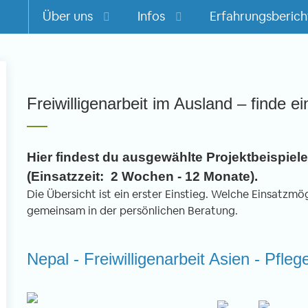
Über uns
Infos
Erfahrungsberich
m
Freiwilligenarbeit im Ausland – finde ei
Hier findest du ausgewählte Projektbeispiele 
(Einsatzzeit: 2 Wochen - 12 Monate).
Die Übersicht ist ein erster Einstieg. Welche Einsatzmögl
gemeinsam in der persönlichen Beratung.
Nepal - Freiwilligenarbeit Asien - Pfle