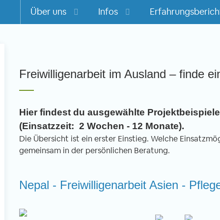
Über uns
Infos
Erfahrungsberich
m
Freiwilligenarbeit im Ausland – finde ei
Hier findest du ausgewählte Projektbeispiele 
(Einsatzzeit: 2 Wochen - 12 Monate).
Die Übersicht ist ein erster Einstieg. Welche Einsatzmögl
gemeinsam in der persönlichen Beratung.
Nepal - Freiwilligenarbeit Asien - Pfle