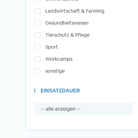
Landwirtschaft & Farming
Auslandserfahrung
Gesundheitswesen
Sammeln und Sozia
Tierschutz & Pflege
Engagieren
Sport
Workcamps
Initiativbewerbung
sonstige
EINSATZDAUER