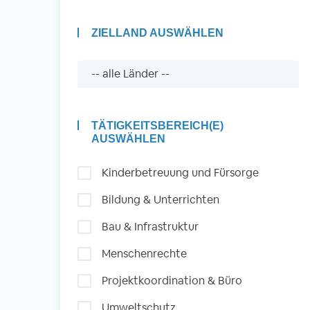
ZIELLAND AUSWÄHLEN
Auslandserfahrung
Sammeln und Sozia
Engagieren
TÄTIGKEITSBEREICH(E)
AUSWÄHLEN
Kinderbetreuung und Fürsorge
Initiativbewerbung
Bildung & Unterrichten
Bau & Infrastruktur
Menschenrechte
Projektkoordination & Büro
Umweltschutz