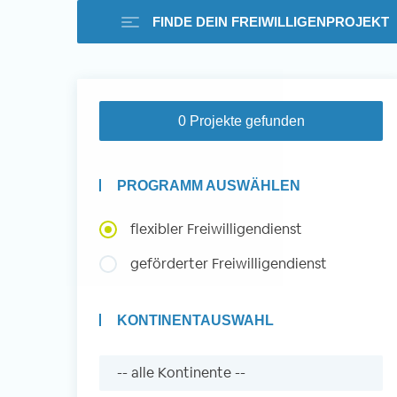
FINDE DEIN FREIWILLIGENPROJEKT
Freiwilligenarbeit i
0 Projekte gefunden
Ausland -
PROGRAMM AUSWÄHLEN
Erfahrungsberichte
flexibler Freiwilligendienst
geförderter Freiwilligendienst
Erfahrungsberichte
KONTINENTAUSWAHL