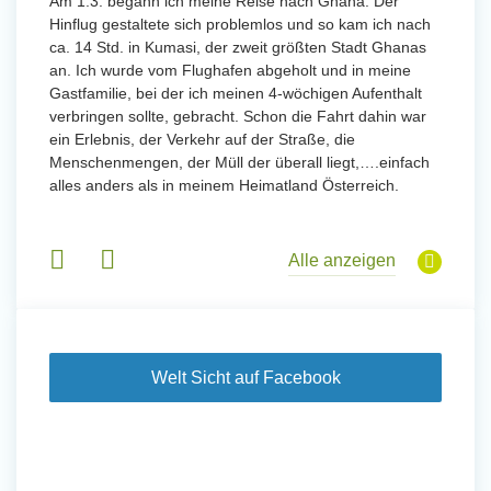
 mit
Am 1.3. begann ich meine Reise nach Ghana. Der
Von Jan
Hinflug gestaltete sich problemlos und so kam ich nach
Uttarad
n ihr
ca. 14 Std. in Kumasi, der zweit größten Stadt Ghanas
Anfang
an. Ich wurde vom Flughafen abgeholt und in meine
wurde 
Gastfamilie, bei der ich meinen 4-wöchigen Aufenthalt
Freiwil
verbringen sollte, gebracht. Schon die Fahrt dahin war
meinem
ein Erlebnis, der Verkehr auf der Straße, die
Sobald 
eidern
Menschenmengen, der Müll der überall liegt,….einfach
Sorgen
 und
alles anders als in meinem Heimatland Österreich.
wurde. 
 Tanz,
in Basi
sche
Gruppen
derem
Alle anzeigen
Welt Sicht auf Facebook