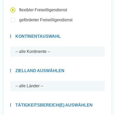
Auslandserfahrung Sammeln
flexibler Freiwilligendienst
und Sozial Engagieren
geförderter Freiwilligendienst
KONTINENTAUSWAHL
Initiativbewerbung
ZIELLAND AUSWÄHLEN
TÄTIGKEITSBEREICH(E) AUSWÄHLEN
Auslandserfahrung Sammeln