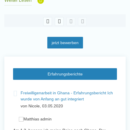
Weiter Lesen
jetzt bewerben
Erfahrungsberichte
t
Freiwilligenarbeit in Ghana - Erfahrungsbericht Ich
Fre
wurde von Anfang an gut integriert
Wo
von Nicole, 03.05.2020
vo