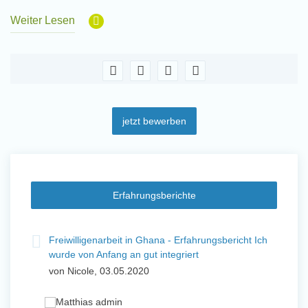
Weiter Lesen
jetzt bewerben
Erfahrungsberichte
t
Freiwilligenarbeit in Ghana - Erfahrungsbericht Ich
Fre
wurde von Anfang an gut integriert
Wo
von Nicole, 03.05.2020
vo