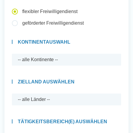
Auslandserfahrung Sammeln
flexibler Freiwilligendienst
und Sozial Engagieren
geförderter Freiwilligendienst
KONTINENTAUSWAHL
Initiativbewerbung
ZIELLAND AUSWÄHLEN
TÄTIGKEITSBEREICH(E) AUSWÄHLEN
Auslandserfahrung Sammeln