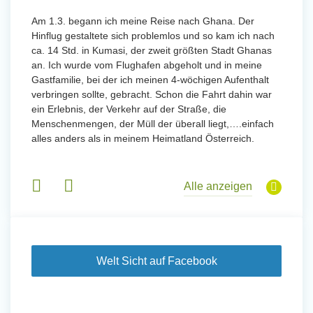
 mit
Am 1.3. begann ich meine Reise nach Ghana. Der
Von Jan
Hinflug gestaltete sich problemlos und so kam ich nach
Uttarad
n ihr
ca. 14 Std. in Kumasi, der zweit größten Stadt Ghanas
Anfang
an. Ich wurde vom Flughafen abgeholt und in meine
wurde 
Gastfamilie, bei der ich meinen 4-wöchigen Aufenthalt
Freiwil
verbringen sollte, gebracht. Schon die Fahrt dahin war
meinem
ein Erlebnis, der Verkehr auf der Straße, die
Sobald 
eidern
Menschenmengen, der Müll der überall liegt,….einfach
Sorgen
 und
alles anders als in meinem Heimatland Österreich.
wurde. 
 Tanz,
in Basi
sche
Gruppen
derem
Alle anzeigen
Welt Sicht auf Facebook