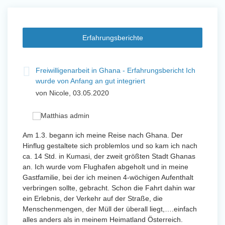
Erfahrungsberichte
t
Freiwilligenarbeit in Ghana - Erfahrungsbericht Ich
Fre
wurde von Anfang an gut integriert
Wo
von Nicole, 03.05.2020
vo
 mit
Am 1.3. begann ich meine Reise nach Ghana. Der
Von Jan
Hinflug gestaltete sich problemlos und so kam ich nach
Uttarad
n ihr
ca. 14 Std. in Kumasi, der zweit größten Stadt Ghanas
Anfang
an. Ich wurde vom Flughafen abgeholt und in meine
wurde 
Gastfamilie, bei der ich meinen 4-wöchigen Aufenthalt
Freiwil
verbringen sollte, gebracht. Schon die Fahrt dahin war
meinem
ein Erlebnis, der Verkehr auf der Straße, die
Sobald 
eidern
Menschenmengen, der Müll der überall liegt,….einfach
Sorgen
 und
alles anders als in meinem Heimatland Österreich.
wurde. 
 Tanz,