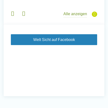
in Basi
sche
Gruppen
derem
Alle anzeigen
Welt Sicht auf Facebook