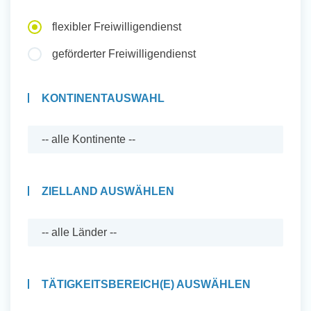
Auslandserfahrung Sammeln
flexibler Freiwilligendienst
und Sozial Engagieren
geförderter Freiwilligendienst
KONTINENTAUSWAHL
Initiativbewerbung
ZIELLAND AUSWÄHLEN
TÄTIGKEITSBEREICH(E) AUSWÄHLEN
Auslandserfahrung Sammeln