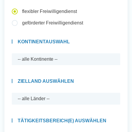
Auslandserfahrung Sammeln
flexibler Freiwilligendienst
und Sozial Engagieren
geförderter Freiwilligendienst
KONTINENTAUSWAHL
Initiativbewerbung
ZIELLAND AUSWÄHLEN
TÄTIGKEITSBEREICH(E) AUSWÄHLEN
Auslandserfahrung Sammeln