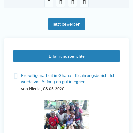
jetzt bewerben
Erfahrungsberichte
t
Freiwilligenarbeit in Ghana - Erfahrungsbericht Ich
Fre
wurde von Anfang an gut integriert
Wo
von Nicole, 03.05.2020
vo
 mit
n ihr