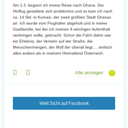
Von Jan
Am 1.3. begann ich meine Reise nach Ghana. Der
Uttarad
Hinflug gestaltete sich problemlos und so kam ich nach
Anfang
ca. 14 Std. in Kumasi, der zweit größten Stadt Ghanas
eidern
wurde 
an. Ich wurde vom Flughafen abgeholt und in meine
 und
Freiwil
Gastfamilie, bei der ich meinen 4-wöchigen Aufenthalt
 Tanz,
meinem
verbringen sollte, gebracht. Schon die Fahrt dahin war
sche
Sobald 
ein Erlebnis, der Verkehr auf der Straße, die
derem
Sorgen
Menschenmengen, der Müll der überall liegt,….einfach
wurde. 
alles anders als in meinem Heimatland Österreich.
in Basi
Gruppen
Alle anzeigen
Welt Sicht auf Facebook