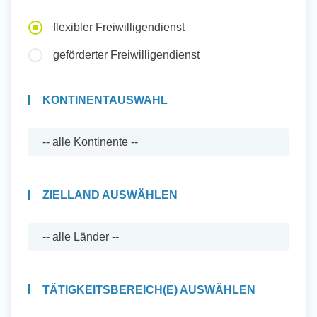
Auslandserfahrung Sammeln
flexibler Freiwilligendienst
und Sozial Engagieren
geförderter Freiwilligendienst
KONTINENTAUSWAHL
Initiativbewerbung
ZIELLAND AUSWÄHLEN
TÄTIGKEITSBEREICH(E) AUSWÄHLEN
Auslandserfahrung Sammeln