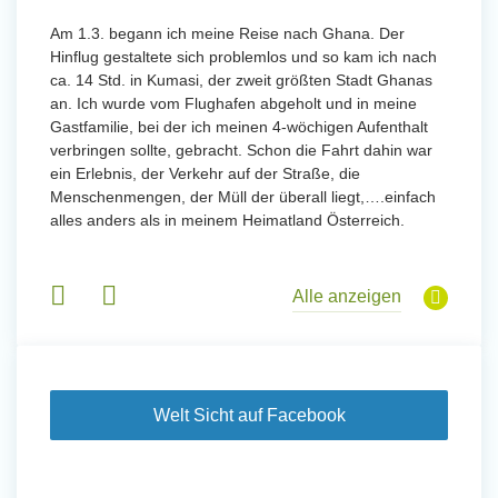
 mit
Am 1.3. begann ich meine Reise nach Ghana. Der
Von Jan
Hinflug gestaltete sich problemlos und so kam ich nach
Uttarad
n ihr
ca. 14 Std. in Kumasi, der zweit größten Stadt Ghanas
Anfang
an. Ich wurde vom Flughafen abgeholt und in meine
wurde 
Gastfamilie, bei der ich meinen 4-wöchigen Aufenthalt
Freiwil
verbringen sollte, gebracht. Schon die Fahrt dahin war
meinem
ein Erlebnis, der Verkehr auf der Straße, die
Sobald 
eidern
Menschenmengen, der Müll der überall liegt,….einfach
Sorgen
 und
alles anders als in meinem Heimatland Österreich.
wurde. 
 Tanz,
in Basi
sche
Gruppen
derem
Alle anzeigen
Welt Sicht auf Facebook