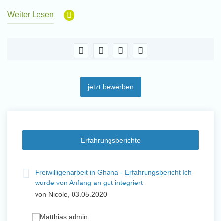
Weiter Lesen
jetzt bewerben
Erfahrungsberichte
t
Freiwilligenarbeit in Ghana - Erfahrungsbericht Ich
Fre
wurde von Anfang an gut integriert
Wo
von Nicole, 03.05.2020
vo