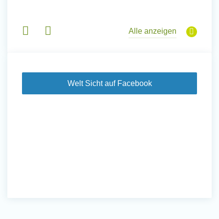
 Tanz,
in Basi
sche
Gruppen
derem
Alle anzeigen
Welt Sicht auf Facebook