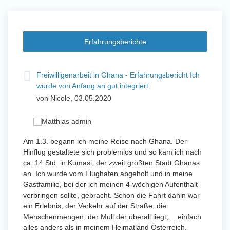
Erfahrungsberichte
t
Freiwilligenarbeit in Ghana - Erfahrungsbericht Ich
Fre
wurde von Anfang an gut integriert
Wo
von Nicole, 03.05.2020
vo
 mit
Am 1.3. begann ich meine Reise nach Ghana. Der
Von Jan
Hinflug gestaltete sich problemlos und so kam ich nach
Uttarad
n ihr
ca. 14 Std. in Kumasi, der zweit größten Stadt Ghanas
Anfang
an. Ich wurde vom Flughafen abgeholt und in meine
wurde 
Gastfamilie, bei der ich meinen 4-wöchigen Aufenthalt
Freiwil
verbringen sollte, gebracht. Schon die Fahrt dahin war
meinem
ein Erlebnis, der Verkehr auf der Straße, die
Sobald 
eidern
Menschenmengen, der Müll der überall liegt,….einfach
Sorgen
 und
alles anders als in meinem Heimatland Österreich.
wurde. 