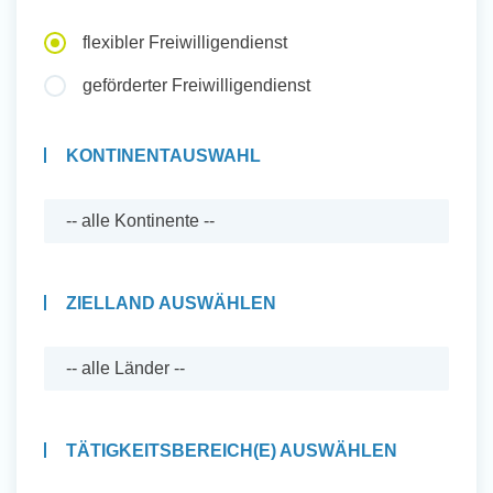
Auslandserfahrung Sammeln
flexibler Freiwilligendienst
und Sozial Engagieren
geförderter Freiwilligendienst
KONTINENTAUSWAHL
Initiativbewerbung
ZIELLAND AUSWÄHLEN
TÄTIGKEITSBEREICH(E) AUSWÄHLEN
Auslandserfahrung Sammeln