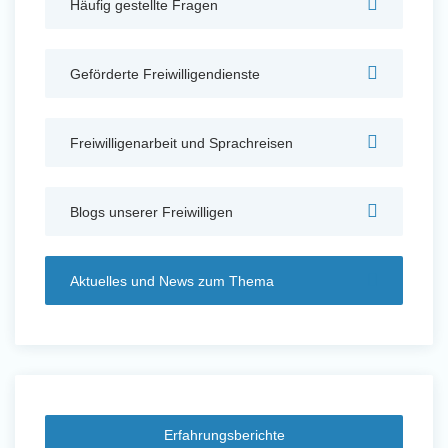
Häufig gestellte Fragen
Auslandserfahrung Sammeln
und Sozial Engagieren
Geförderte Freiwilligendienste
Freiwilligenarbeit und Sprachreisen
Initiativbewerbung
Blogs unserer Freiwilligen
Aktuelles und News zum Thema
Erfahrungsberichte
Auslandserfahrung Sammeln