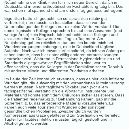
Notaufnahme der Klinik – ein für mich neuer Bereich, da ich in
Deutschland in einer orthopädischen Fachabteilung tätig bin. Das
war schon mal spannend und am ersten Tag genauso aufregend.
Eigentlich hatte ich gedacht, ich sei sprachlich relativ gut
vorbereitet; nun musste ich feststellen, dass ich von den
Unterhaltungen der Kollegen nur einzelne Wörter verstand. Die
dominikanischen Kollegen sprechen bis auf eine Ausnahme (und
wenige Ärzte) kein Englisch. Ich beobachtete die Kollegen und
assistierte ihnen. Das wurde von Tag zu Tag mehr. Am
Neujahrstag gab es reichlich zu tun und ich konnte mich bei
Wundversorgungen einbringen, eine in Deutschland tägliche
Aufgabe. Noch war ich etwas zurückhaltend, da ich von Anfang an
sehen konnte, dass hier unter völlig anderen Voraussetzungen
gearbeitet wird. Während in Deutschland Hygienerichtlinien und
Standards allgegenwärtige Begrifflichkeiten sind, war es
offensichtlich, dass die Kollegen in der Dominikanischen Republik
mit anderen Mitteln und differenten Prioritäten arbeiten.
Im Laufe der Zeit konnte ich erkennen, dass es hier viele infizierte
Wunden gibt, die aufwendig mit den vorhandenen Mitteln versorgt
werden müssen. Nach täglichem Vokabelüben (vor allem
fachspezifische) verstand ich die Wörter für Instrumente und
Material und konnte somit dem Chirurgen sicher assistieren. Dass
die Patienten regelmäßig zur Behandlung kamen, gab mir die
Sicherheit, z. B. das erforderliche Material vorzubereiten. Es
kamen auch viele Touristen mit Wunden oder sonstigen
gesundheitlichen Problemen. Zwischendurch wurden
Kompressen aus Gaze gefaltet und zur Sterilisation vorbereitet;
Tupfer für Hautdesinfektion mussten täglich gestopft und in
Alkohol getränkt werden.