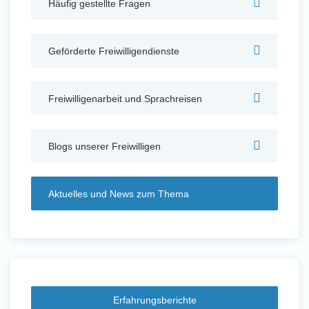
Häufig gestellte Fragen
Auslandserfahrung Sammeln
und Sozial Engagieren
Geförderte Freiwilligendienste
Freiwilligenarbeit und Sprachreisen
Initiativbewerbung
Blogs unserer Freiwilligen
Aktuelles und News zum Thema
Erfahrungsberichte
Auslandserfahrung Sammeln