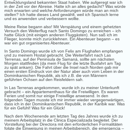
Entwicklungsland bekannten Staat haben. Wie aufgeregt war ich
in der Zeit vor der Abreise. Hatte ich an alles gedacht? Was würde
mich erwarten und welche Anforderungen würde man an mich
stellen? Ich hatte dieses Land gewählt, weil ich Spanisch lerne
und es anwenden und verbessern wollte.
Meine Reise begann also! Mit Verspätung und einem gehetzten
Versuch den Weiterflug nach Santo Domingo zu erreichen – ich
hatte Glück (mit einigen anderen Fluggästen). Nun saß ich im
Flieger, konnte mich zurücklehnen. Ein Abenteuer begann – es
war ein gut organisiertes Abenteuer.
In Santo Domingo wurde ich von Felix am Flughafen empfangen
und zu meinem Hostal gebracht. Die Weiterfahrt nach Las
Terrenas, auf der Peninsula de Samaná, sollte am nächsten
Morgen stattfinden (da mein Flug für die letzte Busfahrt am Tag
zu spät ankam). Die Fahrt über die Insel nach Norden gab mir
einen ersten Eindruck von der Natur aber auch vom Leben in der
Dominikanischen Republik, als ich z.B. die von Männern
geführten Ochsen auf den Reisfeldern sah.
In Las Terrenas angekommen, wurde ich zu meiner Unterkunft
gebracht – ein Appartementhaus für die Freiwilligen. Es waren
Ferien und somit nur einige Freiwillige anwesend. In den
folgenden Tagen musste ich mir immer wieder vergegenwärtigen,
dass ich in der Dominikanischen Republik, in der Karibik war. Was
für ein Gefühl! Was für ein Glück!
Nach dem Wochenende am letzten Tag des Jahres wurde ich zu
meinem Arbeitsplatz in die Clinica Especializada begleitet. Der
Vorstellung bei der Directora mit den erforderlichen Formalitäten
folgte die Einweisung in meinen Arbeitsbereich, die emergencia –