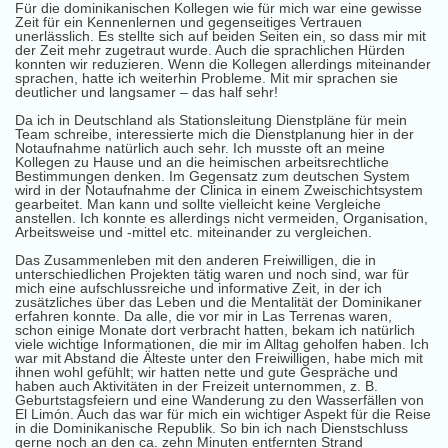
Für die dominikanischen Kollegen wie für mich war eine gewisse
Zeit für ein Kennenlernen und gegenseitiges Vertrauen
unerlässlich. Es stellte sich auf beiden Seiten ein, so dass mir mit
der Zeit mehr zugetraut wurde. Auch die sprachlichen Hürden
konnten wir reduzieren. Wenn die Kollegen allerdings miteinander
sprachen, hatte ich weiterhin Probleme. Mit mir sprachen sie
deutlicher und langsamer – das half sehr!
Da ich in Deutschland als Stationsleitung Dienstpläne für mein
Team schreibe, interessierte mich die Dienstplanung hier in der
Notaufnahme natürlich auch sehr. Ich musste oft an meine
Kollegen zu Hause und an die heimischen arbeitsrechtliche
Bestimmungen denken. Im Gegensatz zum deutschen System
wird in der Notaufnahme der Clinica in einem Zweischichtsystem
gearbeitet. Man kann und sollte vielleicht keine Vergleiche
anstellen. Ich konnte es allerdings nicht vermeiden, Organisation,
Arbeitsweise und -mittel etc. miteinander zu vergleichen.
Das Zusammenleben mit den anderen Freiwilligen, die in
unterschiedlichen Projekten tätig waren und noch sind, war für
mich eine aufschlussreiche und informative Zeit, in der ich
zusätzliches über das Leben und die Mentalität der Dominikaner
erfahren konnte. Da alle, die vor mir in Las Terrenas waren,
schon einige Monate dort verbracht hatten, bekam ich natürlich
viele wichtige Informationen, die mir im Alltag geholfen haben. Ich
war mit Abstand die Älteste unter den Freiwilligen, habe mich mit
ihnen wohl gefühlt; wir hatten nette und gute Gespräche und
haben auch Aktivitäten in der Freizeit unternommen, z. B.
Geburtstagsfeiern und eine Wanderung zu den Wasserfällen von
El Limón. Auch das war für mich ein wichtiger Aspekt für die Reise
in die Dominikanische Republik. So bin ich nach Dienstschluss
gerne noch an den ca. zehn Minuten entfernten Strand