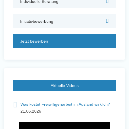
Individuelle Beratung
Auslandserfahrung Sammeln
und Sozial Engagieren
Initiativbewerbung
Jetzt bewerben
Initiativbewerbung
Aktuelle Videos
Was kostet Freiwilligenarbeit im Ausland wirklich?
21.06.2026
Auslandserfahrung Sammeln