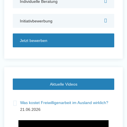
Individuelle Beratung
Auslandserfahrung Sammeln
und Sozial Engagieren
Initiativbewerbung
Jetzt bewerben
Initiativbewerbung
Aktuelle Videos
Was kostet Freiwilligenarbeit im Ausland wirklich?
21.06.2026
Auslandserfahrung Sammeln