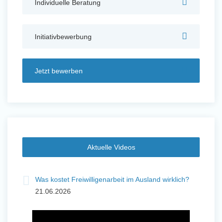
Individuelle Beratung
Auslandserfahrung Sammeln
und Sozial Engagieren
Initiativbewerbung
Jetzt bewerben
Initiativbewerbung
Aktuelle Videos
Was kostet Freiwilligenarbeit im Ausland wirklich?
21.06.2026
Auslandserfahrung Sammeln