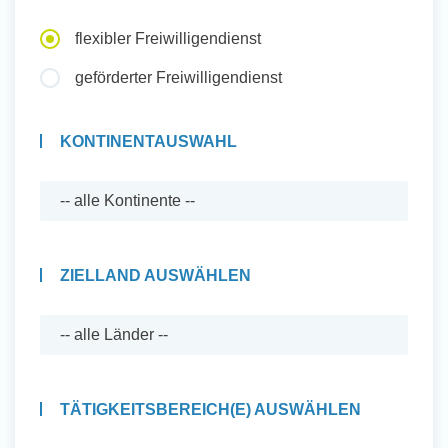
Auslandserfahrung Sammeln
flexibler Freiwilligendienst
und Sozial Engagieren
geförderter Freiwilligendienst
KONTINENTAUSWAHL
Initiativbewerbung
ZIELLAND AUSWÄHLEN
TÄTIGKEITSBEREICH(E) AUSWÄHLEN
Auslandserfahrung Sammeln