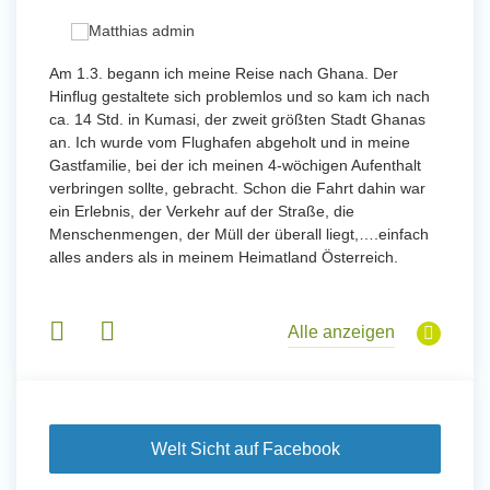
 mit
Am 1.3. begann ich meine Reise nach Ghana. Der
Von Jan
Hinflug gestaltete sich problemlos und so kam ich nach
Uttarad
n ihr
ca. 14 Std. in Kumasi, der zweit größten Stadt Ghanas
Anfang
an. Ich wurde vom Flughafen abgeholt und in meine
wurde 
Gastfamilie, bei der ich meinen 4-wöchigen Aufenthalt
Freiwil
verbringen sollte, gebracht. Schon die Fahrt dahin war
meinem
ein Erlebnis, der Verkehr auf der Straße, die
Sobald 
eidern
Menschenmengen, der Müll der überall liegt,….einfach
Sorgen
 und
alles anders als in meinem Heimatland Österreich.
wurde. 
 Tanz,
in Basi
sche
Gruppen
derem
Alle anzeigen
Welt Sicht auf Facebook