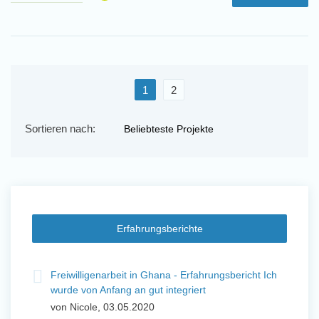
1
2
Sortieren nach:
Erfahrungsberichte
t
Freiwilligenarbeit in Ghana - Erfahrungsbericht Ich
Fre
wurde von Anfang an gut integriert
Wo
von Nicole, 03.05.2020
vo