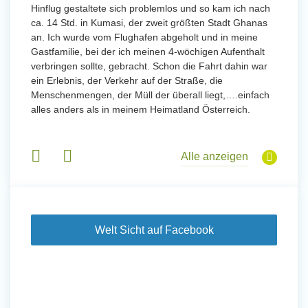
Uttarad
Hinflug gestaltete sich problemlos und so kam ich nach
Anfang
ca. 14 Std. in Kumasi, der zweit größten Stadt Ghanas
eidern
wurde 
an. Ich wurde vom Flughafen abgeholt und in meine
 und
Freiwil
Gastfamilie, bei der ich meinen 4-wöchigen Aufenthalt
 Tanz,
meinem
verbringen sollte, gebracht. Schon die Fahrt dahin war
sche
Sobald 
ein Erlebnis, der Verkehr auf der Straße, die
derem
Sorgen
Menschenmengen, der Müll der überall liegt,….einfach
wurde. 
alles anders als in meinem Heimatland Österreich.
in Basi
Gruppen
Alle anzeigen
Welt Sicht auf Facebook