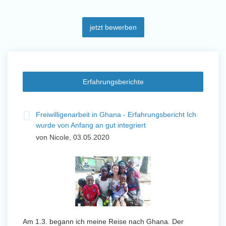
jetzt bewerben
Erfahrungsberichte
t
Freiwilligenarbeit in Ghana - Erfahrungsbericht Ich
Fre
wurde von Anfang an gut integriert
Wo
von Nicole, 03.05.2020
vo
 mit
n ihr
Von Jan
Am 1.3. begann ich meine Reise nach Ghana. Der