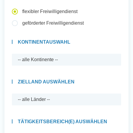
Auslandserfahrung Sammeln
flexibler Freiwilligendienst
und Sozial Engagieren
geförderter Freiwilligendienst
KONTINENTAUSWAHL
Initiativbewerbung
ZIELLAND AUSWÄHLEN
TÄTIGKEITSBEREICH(E) AUSWÄHLEN
Auslandserfahrung Sammeln