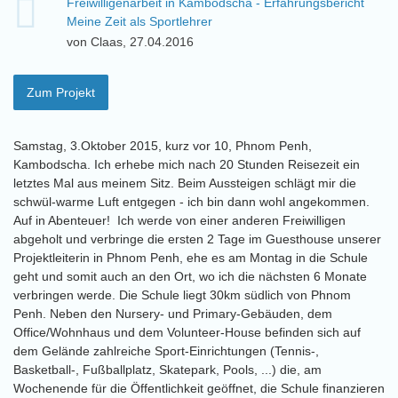
Freiwilligenarbeit in Kambodscha - Erfahrungsbericht
Meine Zeit als Sportlehrer
von Claas, 27.04.2016
Zum Projekt
Samstag, 3.Oktober 2015, kurz vor 10, Phnom Penh,
Kambodscha. Ich erhebe mich nach 20 Stunden Reisezeit ein
letztes Mal aus meinem Sitz. Beim Aussteigen schlägt mir die
schwül-warme Luft entgegen - ich bin dann wohl angekommen.
Auf in Abenteuer! Ich werde von einer anderen Freiwilligen
abgeholt und verbringe die ersten 2 Tage im Guesthouse unserer
Projektleiterin in Phnom Penh, ehe es am Montag in die Schule
geht und somit auch an den Ort, wo ich die nächsten 6 Monate
verbringen werde. Die Schule liegt 30km südlich von Phnom
Penh. Neben den Nursery- und Primary-Gebäuden, dem
Office/Wohnhaus und dem Volunteer-House befinden sich auf
dem Gelände zahlreiche Sport-Einrichtungen (Tennis-,
Basketball-, Fußballplatz, Skatepark, Pools, ...) die, am
Wochenende für die Öffentlichkeit geöffnet, die Schule finanzieren